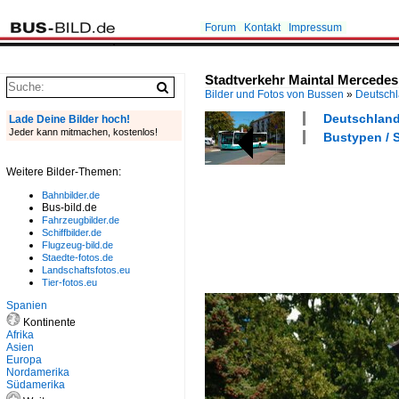
Forum
Kontakt
Impressum
Stadtverkehr Maintal Mercedes 
Bilder und Fotos von Bussen
»
Deutsch
Deutschland 
Lade Deine Bilder hoch!
Jeder kann mitmachen, kostenlos!
Bustypen / S
Weitere Bilder-Themen:
Bahnbilder.de
Bus-bild.de
Fahrzeugbilder.de
Schiffbilder.de
Flugzeug-bild.de
Staedte-fotos.de
Landschaftsfotos.eu
Tier-fotos.eu
Spanien
Kontinente
Afrika
Asien
Europa
Nordamerika
Südamerika