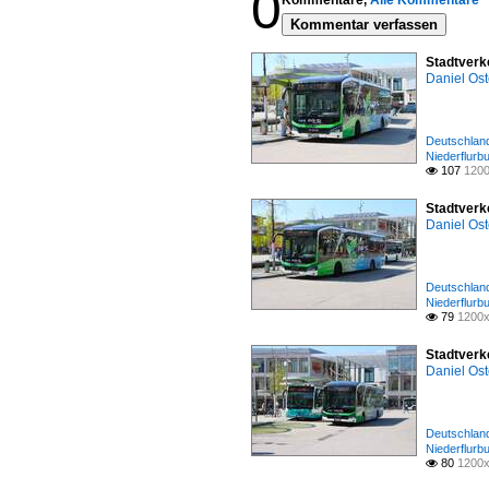
0
Kommentare,
Alle Kommentare
Kommentar verfassen
Stadtverk
Daniel Ost
Deutschland
Niederflurb
107
1200

Stadtverk
Daniel Ost
Deutschland
Niederflurb
79
1200x

Stadtverk
Daniel Ost
Deutschland
Niederflurb
80
1200x
