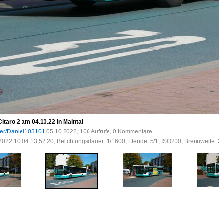
taro 2 am 04.10.22 in Maintal
ser/Daniel103101
05.10.2022, 166 Aufrufe, 0 Kommentare
2022:10:04 13:52:20, Belichtungsdauer: 1/1600, Blende: 5/1, ISO200, Brennweite: 