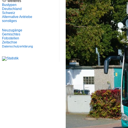
Weiteres
Bustypen
Deutschland
Schweiz
Alternative Antriebe
sonstiges
Neuzugänge
Gemischtes
Fotostellen
Zeitachse
Datenschutzerklärung