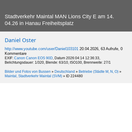
Stadtverkehr Maintal MAN Lions City E am 14.
04.26 in Hanau Freiheitsplatz
Daniel Oster
http://www.youtube.com/user/Daniel103101
20.04.2026, 63 Aufrufe, 0
Kommentare
EXIF:
Canon Canon EOS 90D
, Datum 2026:04:14 12:36:33,
Belichtungsdauer: 1/320, Blende: 63/10, ISO100, Brennweite: 27/1
Bilder und Fotos von Bussen
»
Deutschland
»
Betriebe (Städte M, N, O)
»
Maintal, Stadtverkehr Maintal (SVM)
»
ID 224480