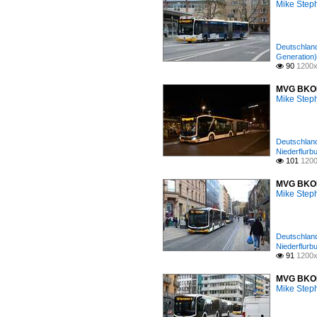
Mike Step
Deutschland
Generation)
90
1200x

MVG BKOM 
Mike Step
Deutschland
Niederflurb
101
1200

MVG BKOM 
Mike Step
Deutschland
Niederflurb
91
1200x

MVG BKOM 
Mike Step