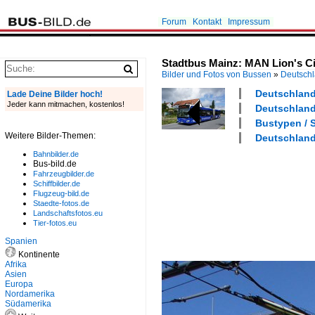
Forum
Kontakt
Impressum
Stadtbus Mainz: MAN Lion's Ci
Bilder und Fotos von Bussen
»
Deutsch
Deutschland 
Lade Deine Bilder hoch!
Jeder kann mitmachen, kostenlos!
Deutschland 
Bustypen / S
Weitere Bilder-Themen:
Deutschland
Bahnbilder.de
Bus-bild.de
Fahrzeugbilder.de
Schiffbilder.de
Flugzeug-bild.de
Staedte-fotos.de
Landschaftsfotos.eu
Tier-fotos.eu
Spanien
Kontinente
Afrika
Asien
Europa
Nordamerika
Südamerika