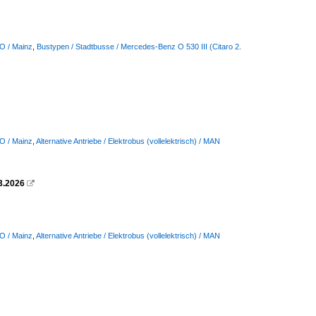
 O / Mainz
,
Bustypen / Stadtbusse / Mercedes-Benz O 530 III (Citaro 2.
 O / Mainz
,
Alternative Antriebe / Elektrobus (vollelektrisch) / MAN
3.2026

 O / Mainz
,
Alternative Antriebe / Elektrobus (vollelektrisch) / MAN