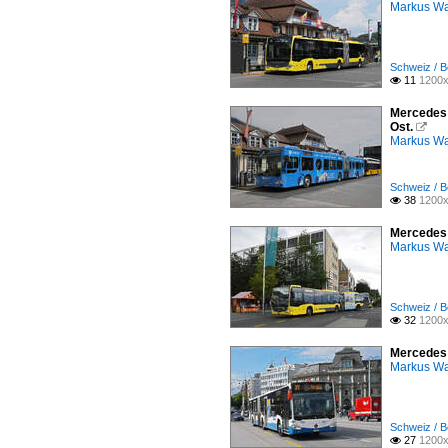
Markus W
Schweiz / B
11
1200x

Mercedes C
Ost.

Markus W
Schweiz / B
38
1200x

Mercedes C
Markus W
Schweiz / B
32
1200x

Mercedes C
Markus W
Schweiz / B
27
1200x
