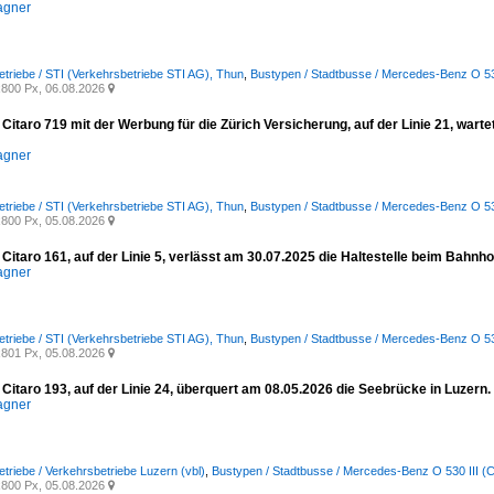
agner
etriebe / STI (Verkehrsbetriebe STI AG), Thun
,
Bustypen / Stadtbusse / Mercedes-Benz O 530 
800 Px, 06.08.2026

itaro 719 mit der Werbung für die Zürich Versicherung, auf der Linie 21, wart
agner
etriebe / STI (Verkehrsbetriebe STI AG), Thun
,
Bustypen / Stadtbusse / Mercedes-Benz O 530 
800 Px, 05.08.2026

itaro 161, auf der Linie 5, verlässt am 30.07.2025 die Haltestelle beim Bahnho
agner
etriebe / STI (Verkehrsbetriebe STI AG), Thun
,
Bustypen / Stadtbusse / Mercedes-Benz O 530 
801 Px, 05.08.2026

itaro 193, auf der Linie 24, überquert am 08.05.2026 die Seebrücke in Luzern.
agner
etriebe / Verkehrsbetriebe Luzern (vbl)
,
Bustypen / Stadtbusse / Mercedes-Benz O 530 III (Ci
800 Px, 05.08.2026
