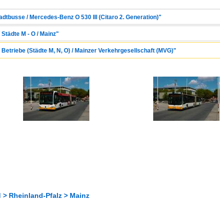
adtbusse / Mercedes-Benz O 530 III (Citaro 2. Generation)"
 Städte M - O / Mainz"
 Betriebe (Städte M, N, O) / Mainzer Verkehrgesellschaft (MVG)"
 > Rheinland-Pfalz > Mainz