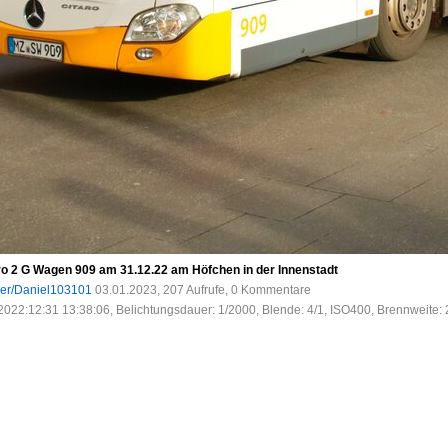
ro 2 G Wagen 909 am 31.12.22 am Höfchen in der Innenstadt
ser/Daniel103101
03.01.2023, 207 Aufrufe, 0 Kommentare
2022:12:31 13:38:06, Belichtungsdauer: 1/2000, Blende: 4/1, ISO400, Brennweite: 