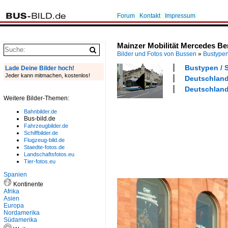
Forum
Kontakt
Impressum
Mainzer Mobilität Mercedes Be
Bilder und Fotos von Bussen
»
Bustype
Bustypen / S
Lade Deine Bilder hoch!
Jeder kann mitmachen, kostenlos!
Deutschland 
Deutschland 
Weitere Bilder-Themen:
Bahnbilder.de
Bus-bild.de
Fahrzeugbilder.de
Schiffbilder.de
Flugzeug-bild.de
Staedte-fotos.de
Landschaftsfotos.eu
Tier-fotos.eu
Spanien
Kontinente
Afrika
Asien
Europa
Nordamerika
Südamerika