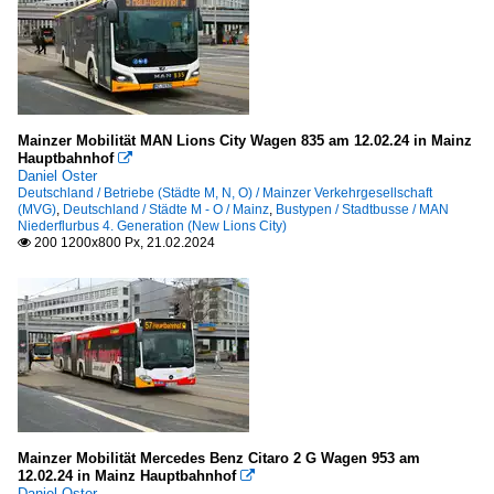
Mainzer Mobilität MAN Lions City Wagen 835 am 12.02.24 in Mainz
Hauptbahnhof

Daniel Oster
Deutschland / Betriebe (Städte M, N, O) / Mainzer Verkehrgesellschaft
(MVG)
,
Deutschland / Städte M - O / Mainz
,
Bustypen / Stadtbusse / MAN
Niederflurbus 4. Generation (New Lions City)
200 1200x800 Px, 21.02.2024

Mainzer Mobilität Mercedes Benz Citaro 2 G Wagen 953 am
12.02.24 in Mainz Hauptbahnhof

Daniel Oster