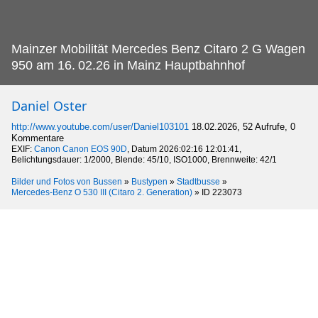
Mainzer Mobilität Mercedes Benz Citaro 2 G Wagen
950 am 16.
02.26 in Mainz Hauptbahnhof
Daniel Oster
http://www.youtube.com/user/Daniel103101
18.02.2026, 52 Aufrufe, 0
Kommentare
EXIF:
Canon Canon EOS 90D
, Datum 2026:02:16 12:01:41,
Belichtungsdauer: 1/2000, Blende: 45/10, ISO1000, Brennweite: 42/1
Bilder und Fotos von Bussen
»
Bustypen
»
Stadtbusse
»
Mercedes-Benz O 530 III (Citaro 2. Generation)
»
ID 223073