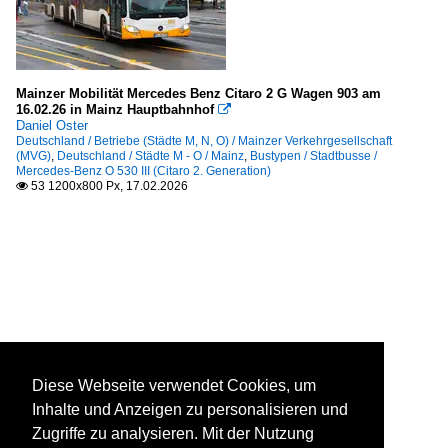
Mainzer Mobilität Mercedes Benz Citaro 2 G Wagen 903 am
16.02.26 in Mainz Hauptbahnhof

Daniel Oster
Deutschland / Betriebe (Städte M, N, O) / Mainzer Verkehrgesellschaft
(MVG)
,
Deutschland / Städte M - O / Mainz
,
Bustypen / Stadtbusse /
Mercedes-Benz O 530 III (Citaro 2. Generation)
53 1200x800 Px, 17.02.2026

Diese Webseite verwendet Cookies, um
Inhalte und Anzeigen zu personalisieren und
Zugriffe zu analysieren. Mit der Nutzung