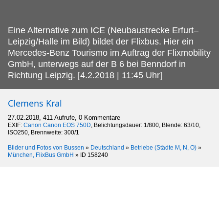
Eine Alternative zum ICE (Neubaustrecke Erfurt–
Leipzig/Halle im Bild) bildet der Flixbus.
Hier ein
Mercedes-Benz Tourismo im Auftrag der Flixmobility
GmbH, unterwegs auf der B 6 bei Benndorf in
Richtung Leipzig. [4.2.2018 | 11:45 Uhr]
Clemens Kral
27.02.2018, 411 Aufrufe, 0 Kommentare
EXIF:
Canon Canon EOS 750D
, Belichtungsdauer: 1/800, Blende: 63/10,
ISO250, Brennweite: 300/1
Bilder und Fotos von Bussen
»
Deutschland
»
Betriebe (Städte M, N, O)
»
München, FlixBus GmbH
»
ID 158240