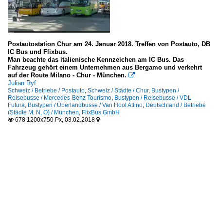
Postautostation Chur am 24. Januar 2018. Treffen von Postauto, DB
IC Bus und Flixbus.
Man beachte das italienische Kennzeichen am IC Bus. Das
Fahrzeug gehört einem Unternehmen aus Bergamo und verkehrt
auf der Route Milano - Chur - München.

Julian Ryf
Schweiz / Betriebe / Postauto
,
Schweiz / Städte / Chur
,
Bustypen /
Reisebusse / Mercedes-Benz Tourismo
,
Bustypen / Reisebusse / VDL
Futura
,
Bustypen / Überlandbusse / Van Hool Atlino
,
Deutschland / Betriebe
(Städte M, N, O) / München, FlixBus GmbH
678 1200x750 Px, 03.02.2018

