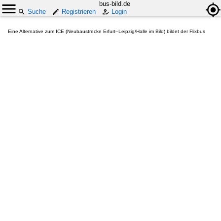
bus-bild.de
Suche
Registrieren
Login
Eine Alternative zum ICE (Neubaustrecke Erfurt–Leipzig/Halle im Bild) bildet der Flixbus