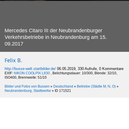
Mercedes Citaro III der Neubrandenburger
Verkehrsbetriebe in Neubrandenburg am 15.
09.2017
Felix B.
http://busse-welt.startbilder.de/
06.05.2019, 330 Aufrufe, 0 Kommentare
EXIF:
NIKON COOLPIX L830
, Belichtungsdauer: 10/300, Blende: 32/10,
ISO400, Brennweite: 51/10
Bilder und Fotos von Bussen
»
Deutschland
»
Betriebe (Städte M, N, O)
»
Neubrandenburg, Stadtwerke
»
ID 171521