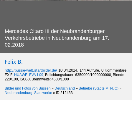
Mercedes Citaro III der Neubrandenburger
Verkehrsbetriebe in Neubrandenburg am 17.
02.2018
Felix B.
http://busse-welt.startbilder.de/
10.04.2024, 144 Aufrufe, 0 Kommentare
EXIF:
HUAWEI EVA-L09
, Belichtungsdauer: 6350000/1000000000, Blende:
220/100, ISO50, Brennweite: 4500/1000
Bilder und Fotos von Bussen
»
Deutschland
»
Betriebe (Städte M, N, O)
»
Neubrandenburg, Stadtwerke
»
ID 212433