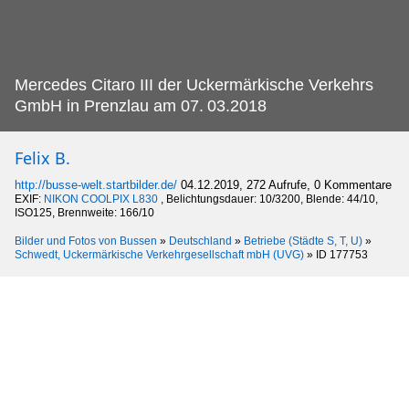
Mercedes Citaro III der Uckermärkische Verkehrs
GmbH in Prenzlau am 07.
03.2018
Felix B.
http://busse-welt.startbilder.de/
04.12.2019, 272 Aufrufe, 0 Kommentare
EXIF:
NIKON COOLPIX L830
, Belichtungsdauer: 10/3200, Blende: 44/10,
ISO125, Brennweite: 166/10
Bilder und Fotos von Bussen
»
Deutschland
»
Betriebe (Städte S, T, U)
»
Schwedt, Uckermärkische Verkehrgesellschaft mbH (UVG)
»
ID 177753