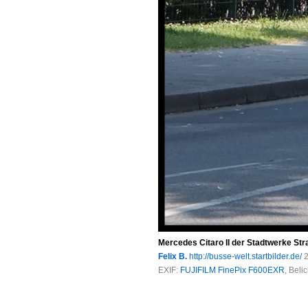
Mercedes Citaro II der Stadtwerke Str
Felix B.
http://busse-welt.startbilder.de/
2
EXIF:
FUJIFILM FinePix F600EXR
, Beli