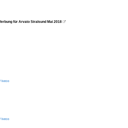
 Werbung für Arvato Stralsund Mai 2018

/ Iveco
/ Iveco