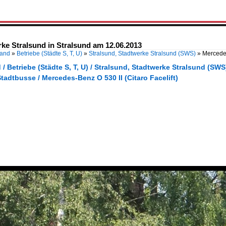
rke Stralsund in Stralsund am 12.06.2013
land
»
Betriebe (Städte S, T, U)
»
Stralsund, Stadtwerke Stralsund (SWS)
»
Mercedes
/ Betriebe (Städte S, T, U) / Stralsund, Stadtwerke Stralsund (SWS
tadtbusse / Mercedes-Benz O 530 II (Citaro Facelift)