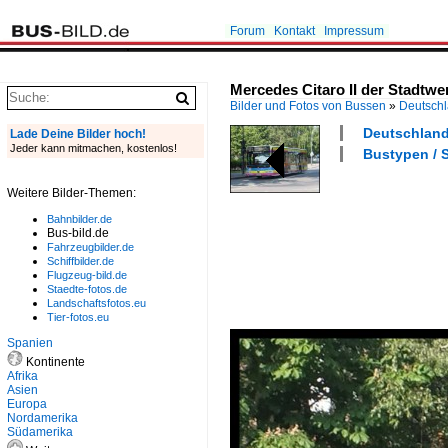
Forum
Kontakt
Impressum
Mercedes Citaro II der Stadtwe
Bilder und Fotos von Bussen
»
Deutsch
Deutschland 
Lade Deine Bilder hoch!
Jeder kann mitmachen, kostenlos!
Bustypen / S
Weitere Bilder-Themen:
Bahnbilder.de
Bus-bild.de
Fahrzeugbilder.de
Schiffbilder.de
Flugzeug-bild.de
Staedte-fotos.de
Landschaftsfotos.eu
Tier-fotos.eu
Spanien
Kontinente
Afrika
Asien
Europa
Nordamerika
Südamerika