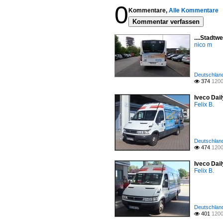
0
Kommentare,
Alle Kommentare
Kommentar verfassen
....Stadt
nico m
Deutschland
374
1200

Iveco Dai
Felix B.
Deutschland
474
1200

Iveco Dai
Felix B.
Deutschland
401
1200
