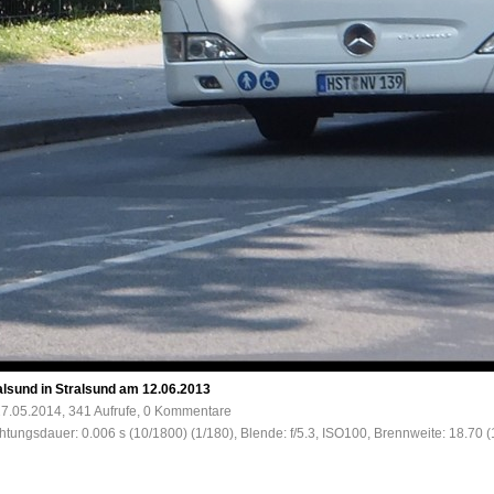
alsund in Stralsund am 12.06.2013
7.05.2014, 341 Aufrufe, 0 Kommentare
chtungsdauer: 0.006 s (10/1800) (1/180), Blende: f/5.3, ISO100, Brennweite: 18.70 