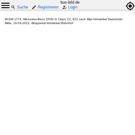
bus-bild.de
Suche
Registrieren
Login
W-SW 1774, Mercedes-Benz O530 G Citaro C2, 621 nach Wpt-Vohwinkel Dasnöckel
Mitte, 16-03-2021, Wuppertal-Vohwinkel Bahnhof