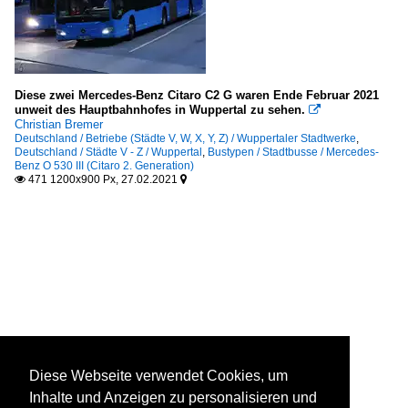
Diese zwei Mercedes-Benz Citaro C2 G waren Ende Februar 2021
unweit des Hauptbahnhofes in Wuppertal zu sehen.

Christian Bremer
Deutschland / Betriebe (Städte V, W, X, Y, Z) / Wuppertaler Stadtwerke
,
Deutschland / Städte V - Z / Wuppertal
,
Bustypen / Stadtbusse / Mercedes-
Benz O 530 III (Citaro 2. Generation)
471 1200x900 Px, 27.02.2021


Diese Webseite verwendet Cookies, um
Inhalte und Anzeigen zu personalisieren und