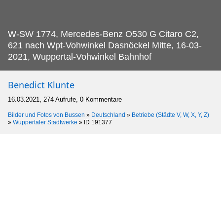
W-SW 1774, Mercedes-Benz O530 G Citaro C2,
621 nach Wpt-Vohwinkel Dasnöckel Mitte, 16-03-
2021, Wuppertal-Vohwinkel Bahnhof
Benedict Klunte
16.03.2021, 274 Aufrufe, 0 Kommentare
Bilder und Fotos von Bussen
»
Deutschland
»
Betriebe (Städte V, W, X, Y, Z)
»
Wuppertaler Stadtwerke
»
ID 191377