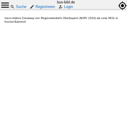
bus-bild.de
Suche
Registrieren
Login
Iveco-Irisbus Crossway von Regionalverkehr Oberbayern (M-RV 1524) als Linie 9611 in
Kochel Bahnhof