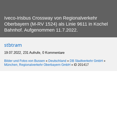
Iveco-Irisbus Crossway von Regionalverkehr
Oberbayern (M-RV 1524) als Linie 9611 in Kochel
Bahnhof.
Aufgenommen 11.7.2022.
stbtram
19.07.2022, 231 Aufrufe, 0 Kommentare
Bilder und Fotos von Bussen
»
Deutschland
»
DB Stadtverkehr GmbH
»
München, Regionalverkehr Oberbayern GmbH
»
ID 201417