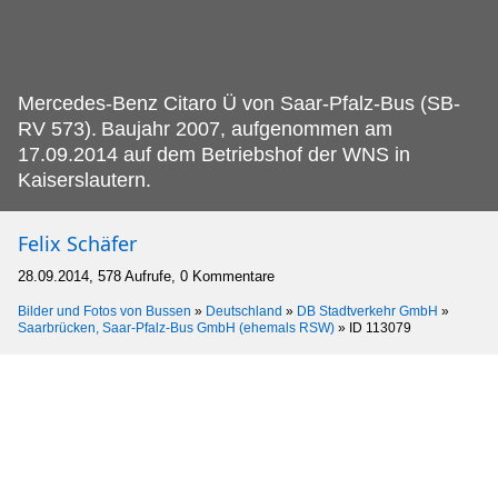
Mercedes-Benz Citaro Ü von Saar-Pfalz-Bus (SB-
RV 573).
Baujahr 2007, aufgenommen am
17.09.2014 auf dem Betriebshof der WNS in
Kaiserslautern.
Felix Schäfer
28.09.2014, 578 Aufrufe, 0 Kommentare
Bilder und Fotos von Bussen
»
Deutschland
»
DB Stadtverkehr GmbH
»
Saarbrücken, Saar-Pfalz-Bus GmbH (ehemals RSW)
»
ID 113079