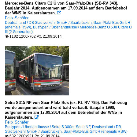
Mercedes-Benz Citaro C2 Ü von Saar-Pfalz-Bus (SB-RV 343).
Baujahr 2014, Aufgenommen am 17.09.2014 auf dem Betriebshof
der WNS in Kaiserslautern.

Felix Schäfer
Deutschland / DB Stadtverkehr GmbH / Saarbrücken, Saar-Pfalz-Bus GmbH
(ehemals RSW)
,
Bustypen / Überlandbusse / Mercedes-Benz O 530 Citaro Ü
III (2.Generation)
1182 1200x702 Px, 21.09.2014

Setra S315 NF von Saar-Pfalz-Bus (ex. KL-RV 795). Das Fahrzeug
wurde ausgemustert und wird bald verkauft. Baujahr 1999,
aufgenommen am 17.09.2014 auf dem Betriebshof der WNS in
Kaiserslautern.

Felix Schäfer
Bustypen / Überlandbusse / Setra S 300er-Serie NF
,
Deutschland / DB
Stadtverkehr GmbH / Saarbrücken, Saar-Pfalz-Bus GmbH (ehemals RSW)
632 1200x921 Px, 21.09.2014
