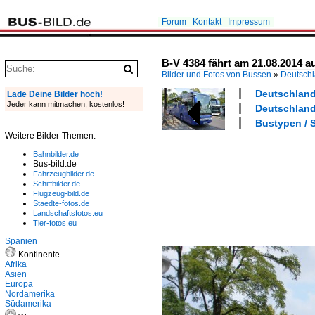
Forum
Kontakt
Impressum
B-V 4384 fährt am 21.08.2014 au
Bilder und Fotos von Bussen
»
Deutsch
Deutschland 
Lade Deine Bilder hoch!
Jeder kann mitmachen, kostenlos!
Deutschland 
Bustypen / S
Weitere Bilder-Themen:
Bahnbilder.de
Bus-bild.de
Fahrzeugbilder.de
Schiffbilder.de
Flugzeug-bild.de
Staedte-fotos.de
Landschaftsfotos.eu
Tier-fotos.eu
Spanien
Kontinente
Afrika
Asien
Europa
Nordamerika
Südamerika