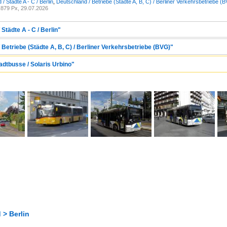
/ Städte A - C / Berlin
,
Deutschland / Betriebe (Städte A, B, C) / Berliner Verkehrsbetriebe (
879 Px, 29.07.2026
Städte A - C / Berlin"
 Betriebe (Städte A, B, C) / Berliner Verkehrsbetriebe (BVG)"
adtbusse / Solaris Urbino"
 > Berlin