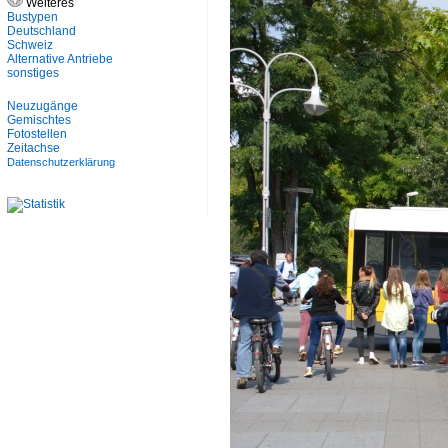
Weiteres
Bustypen
Deutschland
Schweiz
Alternative Antriebe
sonstiges
Neuzugänge
Gemischtes
Fotostellen
Zeitachse
Datenschutzerklärung