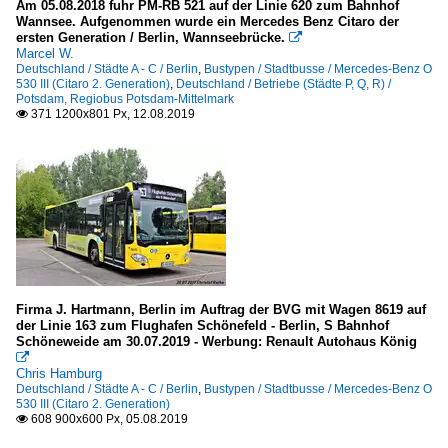
Am 05.08.2018 fuhr PM-RB 521 auf der Linie 620 zum Bahnhof
Wannsee. Aufgenommen wurde ein Mercedes Benz Citaro der
ersten Generation / Berlin, Wannseebrücke.

Marcel W.
Deutschland / Städte A - C / Berlin
,
Bustypen / Stadtbusse / Mercedes-Benz O
530 III (Citaro 2. Generation)
,
Deutschland / Betriebe (Städte P, Q, R) /
Potsdam, Regiobus Potsdam-Mittelmark
371 1200x801 Px, 12.08.2019

Firma J. Hartmann, Berlin im Auftrag der BVG mit Wagen 8619 auf
der Linie 163 zum Flughafen Schönefeld - Berlin, S Bahnhof
Schöneweide am 30.07.2019 - Werbung: Renault Autohaus König

Chris Hamburg
Deutschland / Städte A - C / Berlin
,
Bustypen / Stadtbusse / Mercedes-Benz O
530 III (Citaro 2. Generation)
608 900x600 Px, 05.08.2019
