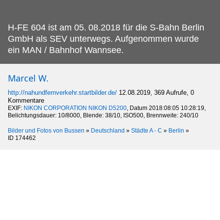
H-FE 604 ist am 05.
08.2018 für die S-Bahn Berlin
GmbH als SEV unterwegs. Aufgenommen wurde
ein MAN / Bahnhof Wannsee.
Marcel W.
http://nahundfernverkehr.startbilder.de/
12.08.2019, 369 Aufrufe, 0
Kommentare
EXIF:
NIKON CORPORATION NIKON D5200
, Datum 2018:08:05 10:28:19,
Belichtungsdauer: 10/8000, Blende: 38/10, ISO500, Brennweite: 240/10
Bilder und Fotos von Bussen
»
Deutschland
»
Städte A - C
»
Berlin
»
ID 174462