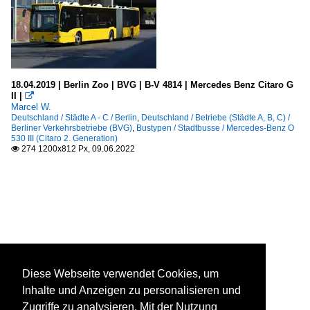
18.04.2019 | Berlin Zoo | BVG | B-V 4814 | Mercedes Benz Citaro G
II |

Marcel W.
Deutschland / Städte A - C / Berlin
,
Deutschland / Betriebe (Städte A, B, C) /
Berliner Verkehrsbetriebe (BVG)
,
Bustypen / Stadtbusse / Mercedes-Benz O
530 III (Citaro 2. Generation)
274 1200x812 Px, 09.06.2022

Diese Webseite verwendet Cookies, um
Inhalte und Anzeigen zu personalisieren und
Zugriffe zu analysieren. Mit der Nutzung