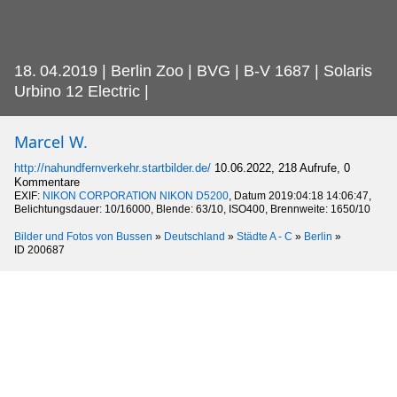
18.
04.2019 | Berlin Zoo | BVG | B-V 1687 | Solaris
Urbino 12 Electric |
Marcel W.
http://nahundfernverkehr.startbilder.de/
10.06.2022, 218 Aufrufe, 0
Kommentare
EXIF:
NIKON CORPORATION NIKON D5200
, Datum 2019:04:18 14:06:47,
Belichtungsdauer: 10/16000, Blende: 63/10, ISO400, Brennweite: 1650/10
Bilder und Fotos von Bussen
»
Deutschland
»
Städte A - C
»
Berlin
»
ID 200687