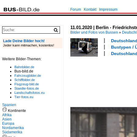
Forum
Kontakt
Impressum
11.01.2020 | Berlin - Friedrich
Bilder und Fotos von Bussen
»
Deutsch
Deutschland 
Lade Deine Bilder hoch!
Jeder kann mitmachen, kostenlos!
Bustypen / 
Deutschland 
Weitere Bilder-Themen:
Bahnbilder.de
Bus-bild.de
Fahrzeugbilder.de
Schiffbilder.de
Flugzeug-bild.de
Staedte-fotos.de
Landschaftsfotos.eu
Tier-fotos.eu
Spanien
Kontinente
Afrika
Asien
Europa
Nordamerika
Südamerika