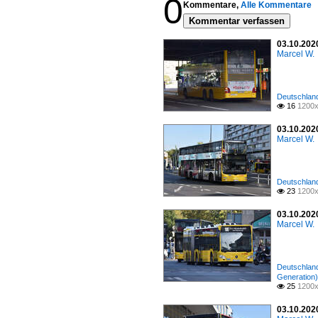
0
Kommentare,
Alle Kommentare
Kommentar verfassen
03.10.2020
Marcel W.
Deutschland 
16
1200x

03.10.2020
Marcel W.
Deutschland 
23
1200x

03.10.2020
Marcel W.
Deutschland 
Generation)
25
1200x

03.10.2020