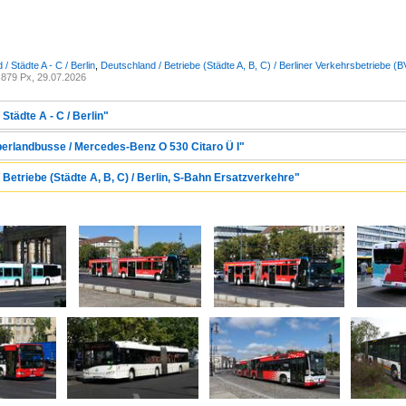
/ Städte A - C / Berlin
,
Deutschland / Betriebe (Städte A, B, C) / Berliner Verkehrsbetriebe (
879 Px, 29.07.2026
Städte A - C / Berlin"
berlandbusse / Mercedes-Benz O 530 Citaro Ü I"
 Betriebe (Städte A, B, C) / Berlin, S-Bahn Ersatzverkehre"