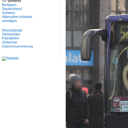
Weiteres
Bustypen
Deutschland
Schweiz
Alternative Antriebe
sonstiges
Neuzugänge
Gemischtes
Fotostellen
Zeitachse
Datenschutzerklärung