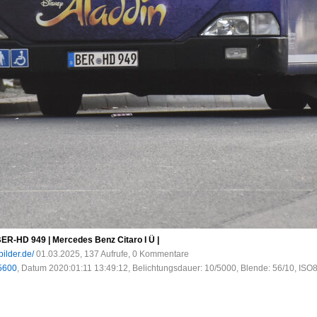
| BER-HD 949 | Mercedes Benz Citaro I Ü |
bilder.de/
01.03.2025, 137 Aufrufe, 0 Kommentare
5600
, Datum 2020:01:11 13:49:12, Belichtungsdauer: 10/5000, Blende: 56/10, ISO