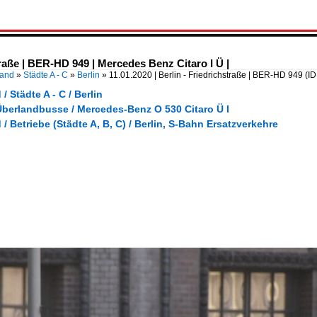
straße | BER-HD 949 | Mercedes Benz Citaro I Ü |
land
»
Städte A - C
»
Berlin
»
11.01.2020 | Berlin - Friedrichstraße | BER-HD 949
(I
/ Städte A - C / Berlin
Überlandbusse / Mercedes-Benz O 530 Citaro Ü I
/ Betriebe (Städte A, B, C) / Berlin, S-Bahn Ersatzverkehre