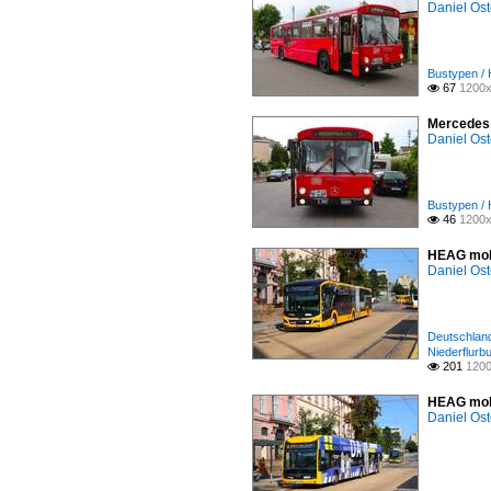
Daniel Ost
Bustypen / 
67
1200x

Mercedes 
Daniel Ost
Bustypen / 
46
1200x

HEAG mobi
Daniel Ost
Deutschland
Niederflurb
201
1200

HEAG mobi
Daniel Ost