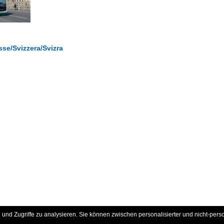
se/Svizzera/Svizra
und Zugriffe zu analysieren. Sie können zwischen personalisierter und nicht-pers