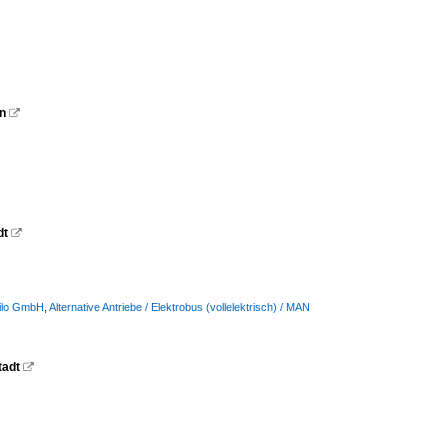
in

dt

bilo GmbH
,
Alternative Antriebe / Elektrobus (vollelektrisch) / MAN
tadt
