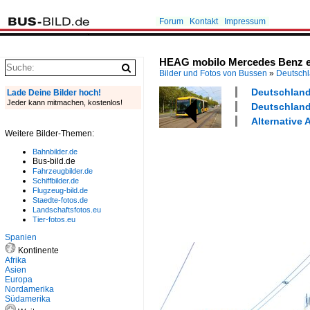
Forum
Kontakt
Impressum
HEAG mobilo Mercedes Benz eC
Bilder und Fotos von Bussen
»
Deutsch
Deutschland 
Lade Deine Bilder hoch!
Jeder kann mitmachen, kostenlos!
Deutschland
Alternative 
Weitere Bilder-Themen:
Bahnbilder.de
Bus-bild.de
Fahrzeugbilder.de
Schiffbilder.de
Flugzeug-bild.de
Staedte-fotos.de
Landschaftsfotos.eu
Tier-fotos.eu
Spanien
Kontinente
Afrika
Asien
Europa
Nordamerika
Südamerika