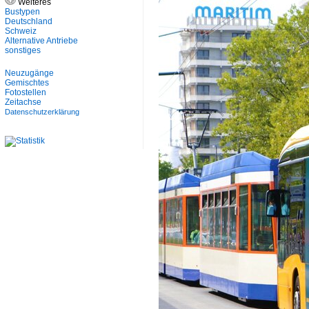
Weiteres
Bustypen
Deutschland
Schweiz
Alternative Antriebe
sonstiges
Neuzugänge
Gemischtes
Fotostellen
Zeitachse
Datenschutzerklärung