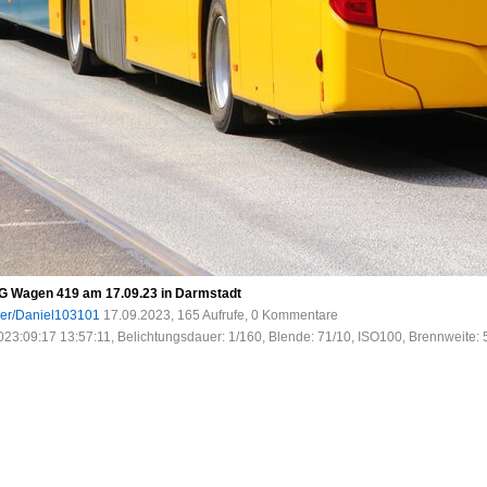
G Wagen 419 am 17.09.23 in Darmstadt
ser/Daniel103101
17.09.2023, 165 Aufrufe, 0 Kommentare
023:09:17 13:57:11, Belichtungsdauer: 1/160, Blende: 71/10, ISO100, Brennweite: 