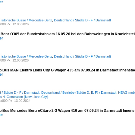
er
Historische Busse / Mercedes-Benz
,
Deutschland / Städte D - F / Darmstadt
800 Px, 12.06.2026
Benz O305 der Bundesbahn am 16.05.26 bei den Bahnwelttagen in Kranichste
er
Historische Busse / Mercedes-Benz
,
Deutschland / Städte D - F / Darmstadt
800 Px, 12.06.2026
Bus MAN Elektro Lions City G Wagen 435 am 07.09.24 in Darmstadt Innensta
er
 / Städte D - F / Darmstadt
,
Deutschland / Betriebe (Städte D, E, F) / Darmstadt, HEAG mo
us 4. Generation (New Lions City)
x800 Px, 13.09.2024
Bus Mercedes Benz eCitaro 2 G Wagen 416 am 07.09.24 in Darmstadt Innens
er