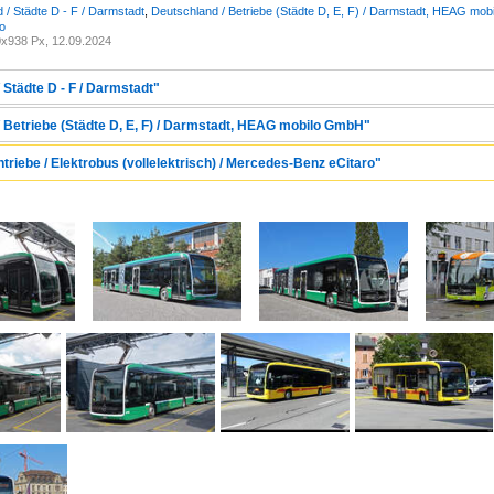
 / Städte D - F / Darmstadt
,
Deutschland / Betriebe (Städte D, E, F) / Darmstadt, HEAG mo
o
x938 Px, 12.09.2024
 Städte D - F / Darmstadt"
/ Betriebe (Städte D, E, F) / Darmstadt, HEAG mobilo GmbH"
ntriebe / Elektrobus (vollelektrisch) / Mercedes-Benz eCitaro"