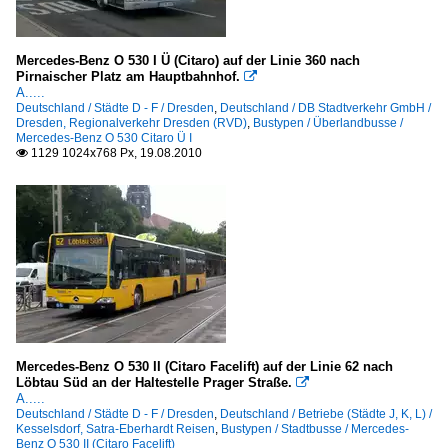
Mercedes-Benz O 530 I Ü (Citaro) auf der Linie 360 nach
Pirnaischer Platz am Hauptbahnhof.

A.....
Deutschland / Städte D - F / Dresden
,
Deutschland / DB Stadtverkehr GmbH /
Dresden, Regionalverkehr Dresden (RVD)
,
Bustypen / Überlandbusse /
Mercedes-Benz O 530 Citaro Ü I
1129 1024x768 Px, 19.08.2010

Mercedes-Benz O 530 II (Citaro Facelift) auf der Linie 62 nach
Löbtau Süd an der Haltestelle Prager Straße.

A.....
Deutschland / Städte D - F / Dresden
,
Deutschland / Betriebe (Städte J, K, L) /
Kesselsdorf, Satra-Eberhardt Reisen
,
Bustypen / Stadtbusse / Mercedes-
Benz O 530 II (Citaro Facelift)