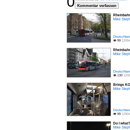
0
Kommentar verfassen
Rheinbahn
Mike Step
Deutschland
99
1200x

Rheinbahn
Mike Step
Deutschland
130
1200

Brings KO
Mike Step
Deutschland
99
1200x

Do I what
Mike Step