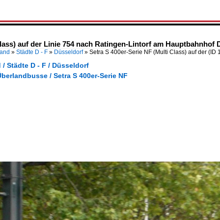
Class) auf der Linie 754 nach Ratingen-Lintorf am Hauptbahnhof 
land
»
Städte D - F
»
Düsseldorf
»
Setra S 400er-Serie NF (Multi Class) auf der
(ID 
/ Städte D - F / Düsseldorf
berlandbusse / Setra S 400er-Serie NF