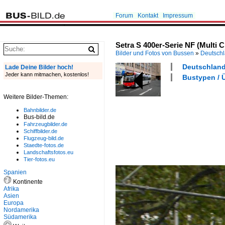
Forum
Kontakt
Impressum
Setra S 400er-Serie NF (Multi 
Bilder und Fotos von Bussen
»
Deutsch
Deutschland 
Lade Deine Bilder hoch!
Jeder kann mitmachen, kostenlos!
Bustypen / Ü
Weitere Bilder-Themen:
Bahnbilder.de
Bus-bild.de
Fahrzeugbilder.de
Schiffbilder.de
Flugzeug-bild.de
Staedte-fotos.de
Landschaftsfotos.eu
Tier-fotos.eu
Spanien
Kontinente
Afrika
Asien
Europa
Nordamerika
Südamerika