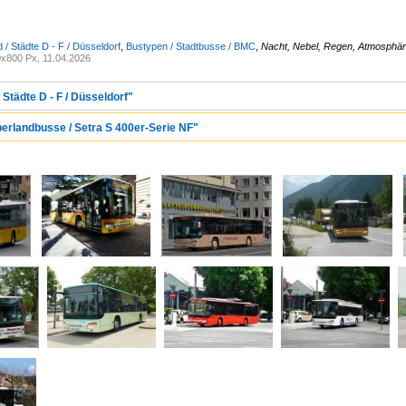
 / Städte D - F / Düsseldorf
,
Bustypen / Stadtbusse / BMC
,
Nacht, Nebel, Regen, Atmosphä
x800 Px, 11.04.2026
 Städte D - F / Düsseldorf"
berlandbusse / Setra S 400er-Serie NF"