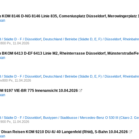
 KOM 8146 D-NG 8146 Linie 835, Comeniusplatz Düsseldorf, Merowingerplatz 
han
 / Städte D - F / Düsseldorf
,
Deutschland / Betriebe (Städte D, E, F) / Düsseldorf, Rheinbahn
800 Px, 11.04.2026
 BKOM 6413 D-EF 6413 Linie M2, Rheinterrasse Düsseldorf, Münsterstraße/F
han
 / Städte D - F / Düsseldorf
,
Deutschland / Betriebe (Städte D, E, F) / Düsseldorf, Rheinbahn
x800 Px, 11.04.2026
M 9197 VIE-BR 775 Innenansicht 10.04.2026

han
 / Städte D - F / Düsseldorf
,
Bustypen / Stadtbusse / Mercedes-Benz O 530 III (Citaro 2. Ge
900 Px, 11.04.2026
? Divan Reisen KOM 9210 DU-IU 40 Langenfeld (Rhld), S-Bahn 10.04.2026

han