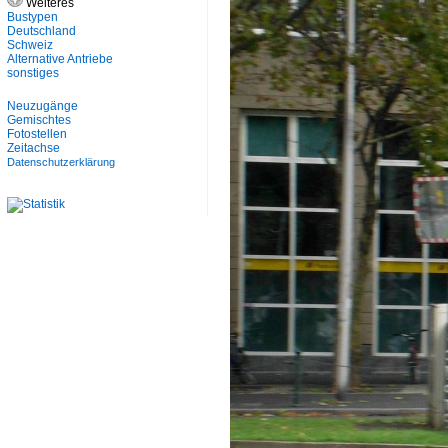
Weiteres
Bustypen
Deutschland
Schweiz
Alternative Antriebe
sonstiges
Neuzugänge
Gemischtes
Fotostellen
Zeitachse
Datenschutzerklärung