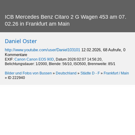
ICB Mercedes Benz Citaro 2 G Wagen 453 am 07.
02.26 in Frankfurt am Main
Daniel Oster
http://www.youtube.com/user/Daniel103101
12.02.2026, 68 Aufrufe, 0
Kommentare
EXIF:
Canon Canon EOS 90D
, Datum 2026:02:07 14:56:20,
Belichtungsdauer: 1/2000, Blende: 56/10, ISO500, Brennweite: 85/1
Bilder und Fotos von Bussen
»
Deutschland
»
Städte D - F
»
Frankfurt / Main
»
ID 222940