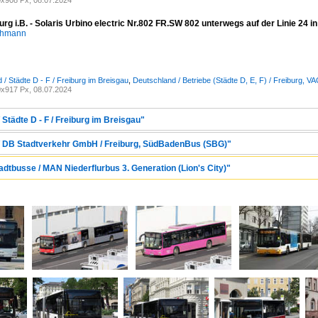
x908 Px, 08.07.2024
rg i.B. - Solaris Urbino electric Nr.802 FR.SW 802 unterwegs auf der Linie 24 i
chmann
 / Städte D - F / Freiburg im Breisgau
,
Deutschland / Betriebe (Städte D, E, F) / Freiburg, V
x917 Px, 08.07.2024
 Städte D - F / Freiburg im Breisgau"
 / DB Stadtverkehr GmbH / Freiburg, SüdBadenBus (SBG)"
adtbusse / MAN Niederflurbus 3. Generation (Lion's City)"