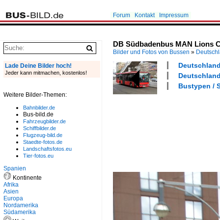
Forum
Kontakt
Impressum
DB Südbadenbus MAN Lions City
Bilder und Fotos von Bussen
»
Deutsch
Deutschland 
Lade Deine Bilder hoch!
Jeder kann mitmachen, kostenlos!
Deutschland
Bustypen / S
Weitere Bilder-Themen:
Bahnbilder.de
Bus-bild.de
Fahrzeugbilder.de
Schiffbilder.de
Flugzeug-bild.de
Staedte-fotos.de
Landschaftsfotos.eu
Tier-fotos.eu
Spanien
Kontinente
Afrika
Asien
Europa
Nordamerika
Südamerika