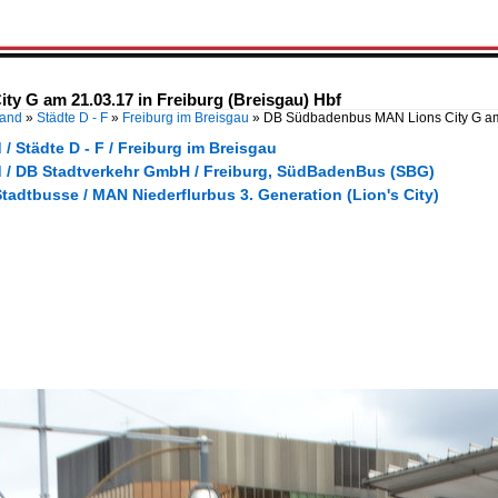
 G am 21.03.17 in Freiburg (Breisgau) Hbf
land
»
Städte D - F
»
Freiburg im Breisgau
»
DB Südbadenbus MAN Lions City G a
/ Städte D - F / Freiburg im Breisgau
 / DB Stadtverkehr GmbH / Freiburg, SüdBadenBus (SBG)
tadtbusse / MAN Niederflurbus 3. Generation (Lion's City)