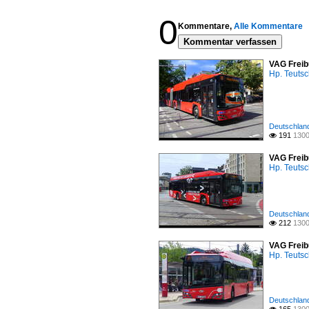
0
Kommentare,
Alle Kommentare
Kommentar verfassen
VAG Freibu
Hp. Teuts
Deutschland
191
1300

VAG Freibu
Hp. Teuts
Deutschland
212
1300

VAG Freibu
Hp. Teuts
Deutschland