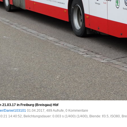
21.03.17 in Freiburg (Breisgau) Hbf
ser/Daniel103101
01.04.2017, 489 Aufrufe, 0 Kommentare
3:21 14:40:52, Belichtungsdauer: 0.003 s (1/400) (1/400), Blende: f/3.5, ISO80, Br