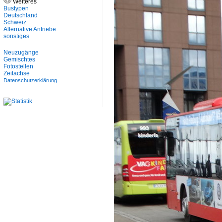
Weiteres
Bustypen
Deutschland
Schweiz
Alternative Antriebe
sonstiges
Neuzugänge
Gemischtes
Fotostellen
Zeitachse
Datenschutzerklärung