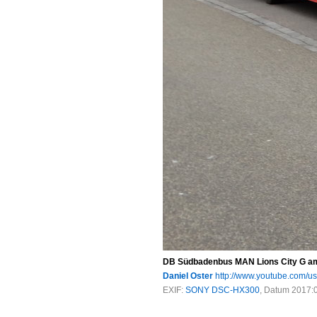
DB Südbadenbus MAN Lions City G am 
Daniel Oster
http://www.youtube.com/u
EXIF:
SONY DSC-HX300
, Datum 2017:0