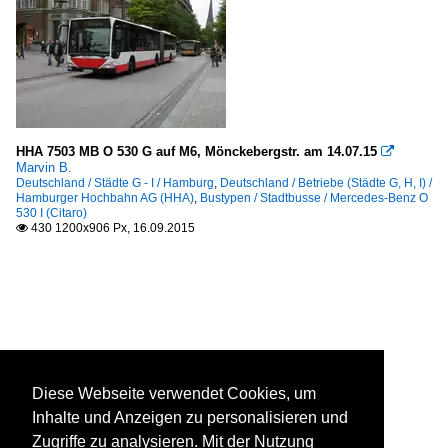
HHA 7503 MB O 530 G auf M6, Mönckebergstr. am 14.07.15

Marvin B.
Deutschland / Städte G - I / Hamburg
,
Deutschland / Betriebe (Städte G, H, I) /
Hamburger Hochbahn AG (HHA)
,
Bustypen / Stadtbusse / Mercedes-Benz O
530 I (Citaro)
430 1200x906 Px, 16.09.2015

Diese Webseite verwendet Cookies, um
Inhalte und Anzeigen zu personalisieren und
Zugriffe zu analysieren. Mit der Nutzung