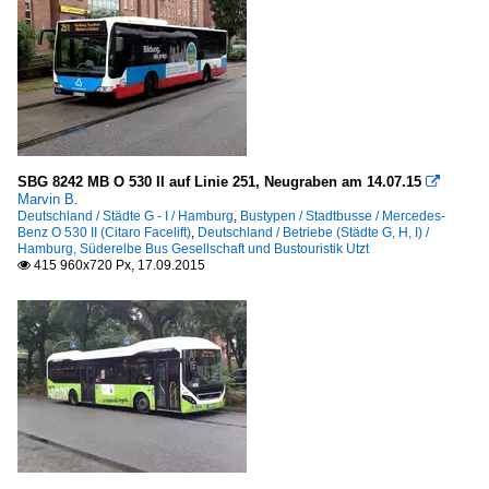
SBG 8242 MB O 530 II auf Linie 251, Neugraben am 14.07.15

Marvin B.
Deutschland / Städte G - I / Hamburg
,
Bustypen / Stadtbusse / Mercedes-
Benz O 530 II (Citaro Facelift)
,
Deutschland / Betriebe (Städte G, H, I) /
Hamburg, Süderelbe Bus Gesellschaft und Bustouristik Utzt
415 960x720 Px, 17.09.2015
