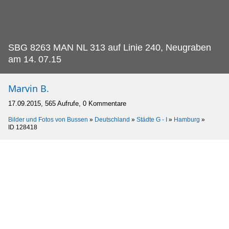
SBG 8263 MAN NL 313 auf Linie 240, Neugraben
am 14.
07.15
Marvin B.
17.09.2015, 565 Aufrufe, 0 Kommentare
Bilder und Fotos von Bussen
»
Deutschland
»
Städte G - I
»
Hamburg
»
ID 128418