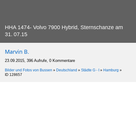
HHA 1474- Volvo 7900 Hybrid, Sternschanze am
31.
07.15
Marvin B.
23.09.2015, 396 Aufrufe, 0 Kommentare
Bilder und Fotos von Bussen
»
Deutschland
»
Städte G - I
»
Hamburg
»
ID 128657