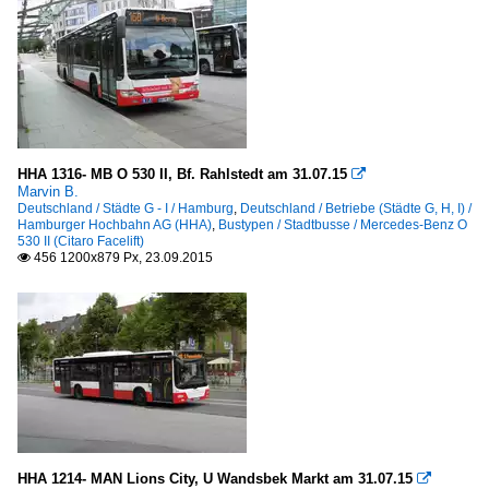
HHA 1316- MB O 530 II, Bf. Rahlstedt am 31.07.15

Marvin B.
Deutschland / Städte G - I / Hamburg
,
Deutschland / Betriebe (Städte G, H, I) /
Hamburger Hochbahn AG (HHA)
,
Bustypen / Stadtbusse / Mercedes-Benz O
530 II (Citaro Facelift)
456 1200x879 Px, 23.09.2015

HHA 1214- MAN Lions City, U Wandsbek Markt am 31.07.15
