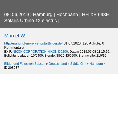
08.
06.2019 | Hamburg | Hochbahn | HH-XB 693E |
Solaris Urbino 12 electric |
Marcel W.
http://nahundfernverkehr.startbilder.de/
31.07.2023, 198 Aufrufe, 0
Kommentare
EXIF:
NIKON CORPORATION NIKON D5200
, Datum 2019:06:08 11:15:26,
Belichtungsdauer: 10/6400, Blende: 38/10, ISO500, Brennweite: 210/10
Bilder und Fotos von Bussen
»
Deutschland
»
Städte G - I
»
Hamburg
»
ID 208037