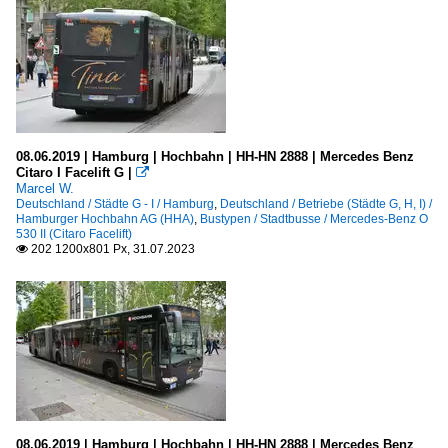
08.06.2019 | Hamburg | Hochbahn | HH-HN 2888 | Mercedes Benz
Citaro I Facelift G |

Marcel W.
Deutschland / Städte G - I / Hamburg
,
Deutschland / Betriebe (Städte G, H, I) /
Hamburger Hochbahn AG (HHA)
,
Bustypen / Stadtbusse / Mercedes-Benz O
530 II (Citaro Facelift)
202 1200x801 Px, 31.07.2023

08.06.2019 | Hamburg | Hochbahn | HH-HN 2888 | Mercedes Benz