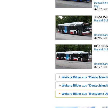
Deutschland
City)
197
1200

3565+3566
Harald Sc
Deutschland
215
1200

HHA 1995 (
Harald Sc
Deutschland
177
1200

Weitere Bilder aus "Deutschland /
Weitere Bilder aus "Deutschland / 
Weitere Bilder aus "Bustypen / Ü