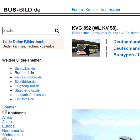
Forum
Kontakt
Impressum
KVG 892 (WL KV 58).
Bilder und Fotos von Bussen
»
Deutsch
Deutschland 
Lade Deine Bilder hoch!
Jeder kann mitmachen, kostenlos!
Deutschland 
Bustypen / 
Weitere Bilder-Themen:
Bahnbilder.de
Bus-bild.de
Fahrzeugbilder.de
Schiffbilder.de
Flugzeug-bild.de
Staedte-fotos.de
Landschaftsfotos.eu
Tier-fotos.eu
Spanien
Kontinente
Afrika
Asien
Europa
Nordamerika
Südamerika