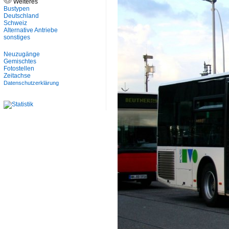
Weiteres
Bustypen
Deutschland
Schweiz
Alternative Antriebe
sonstiges
Neuzugänge
Gemischtes
Fotostellen
Zeitachse
Datenschutzerklärung