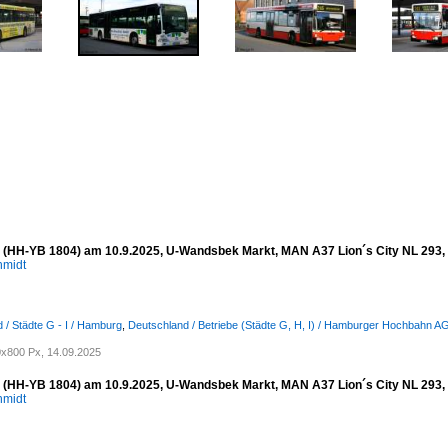
(HH-YB 1804) am 10.9.2025, U-Wandsbek Markt, MAN A37 Lion´s City NL 293, 3-
hmidt
 / Städte G - I / Hamburg
,
Deutschland / Betriebe (Städte G, H, I) / Hamburger Hochbahn A
x800 Px, 14.09.2025
(HH-YB 1804) am 10.9.2025, U-Wandsbek Markt, MAN A37 Lion´s City NL 293, 3-
hmidt