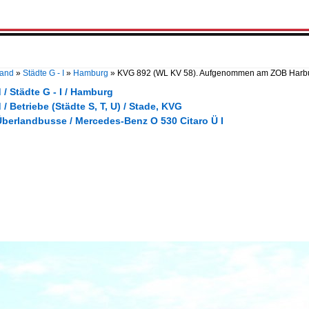
land
»
Städte G - I
»
Hamburg
»
KVG 892 (WL KV 58). Aufgenommen am ZOB Harb
/ Städte G - I / Hamburg
/ Betriebe (Städte S, T, U) / Stade, KVG
Überlandbusse / Mercedes-Benz O 530 Citaro Ü I