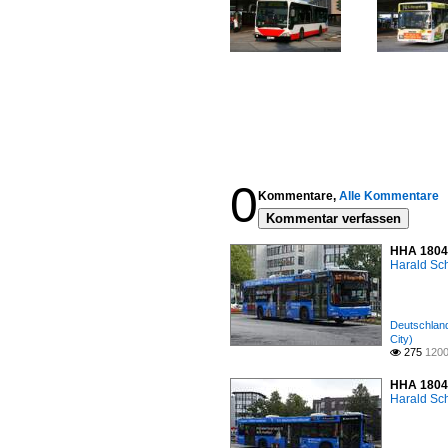
0
Kommentare,
Alle Kommentare
Kommentar verfassen
HHA 1804 
Harald Sc
Deutschland
City)
275
1200

HHA 1804 
Harald Sc