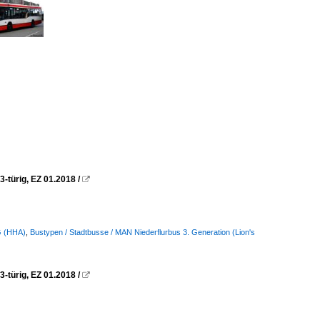
türig, EZ 01.2018 /

G (HHA)
,
Bustypen / Stadtbusse / MAN Niederflurbus 3. Generation (Lion's
türig, EZ 01.2018 /
