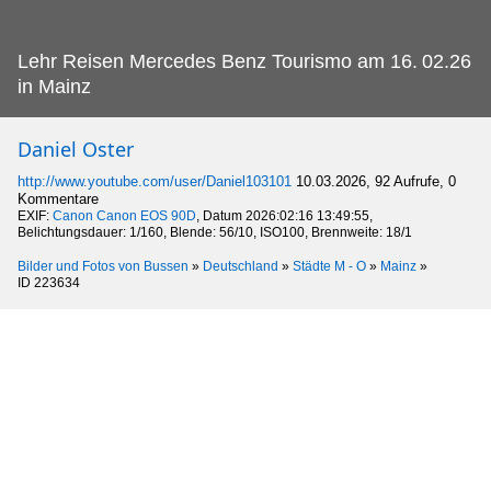
Lehr Reisen Mercedes Benz Tourismo am 16.
02.26
in Mainz
Daniel Oster
http://www.youtube.com/user/Daniel103101
10.03.2026, 92 Aufrufe, 0
Kommentare
EXIF:
Canon Canon EOS 90D
, Datum 2026:02:16 13:49:55,
Belichtungsdauer: 1/160, Blende: 56/10, ISO100, Brennweite: 18/1
Bilder und Fotos von Bussen
»
Deutschland
»
Städte M - O
»
Mainz
»
ID 223634