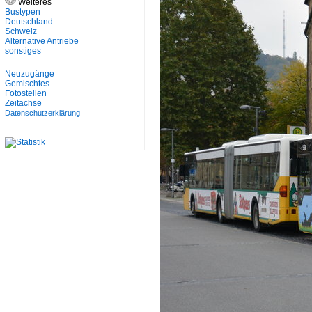
Weiteres
Bustypen
Deutschland
Schweiz
Alternative Antriebe
sonstiges
Neuzugänge
Gemischtes
Fotostellen
Zeitachse
Datenschutzerklärung