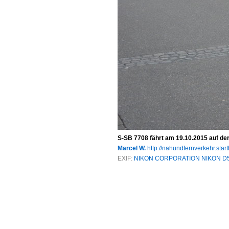
S-SB 7708 fährt am 19.10.2015 auf de
Marcel W.
http://nahundfernverkehr.start
EXIF:
NIKON CORPORATION NIKON D