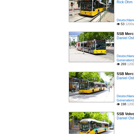
Rick Ohm
Deutschland 
53
1200x

SSB Merce
Daniel Ost
Deutschland 
Generation)
269
1200

SSB Merce
Daniel Ost
Deutschland 
Generation)
198
1200

SSB Volvo
Daniel Ost