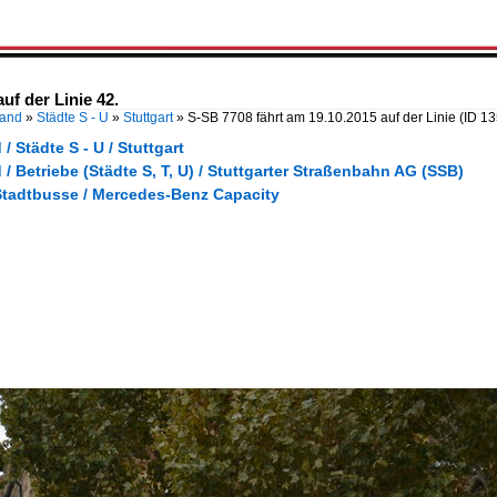
uf der Linie 42.
land
»
Städte S - U
»
Stuttgart
»
S-SB 7708 fährt am 19.10.2015 auf der Linie
(ID 1
/ Städte S - U / Stuttgart
/ Betriebe (Städte S, T, U) / Stuttgarter Straßenbahn AG (SSB)
Stadtbusse / Mercedes-Benz Capacity