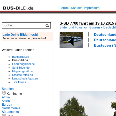
Forum
Kontakt
Impressum
S-SB 7708 fährt am 19.10.2015 a
Bilder und Fotos von Bussen
»
Deutsch
Deutschland 
Lade Deine Bilder hoch!
Jeder kann mitmachen, kostenlos!
Deutschland 
Bustypen / 
Weitere Bilder-Themen:
Bahnbilder.de
Bus-bild.de
Fahrzeugbilder.de
Schiffbilder.de
Flugzeug-bild.de
Staedte-fotos.de
Landschaftsfotos.eu
Tier-fotos.eu
Spanien
Kontinente
Afrika
Asien
Europa
Nordamerika
Südamerika