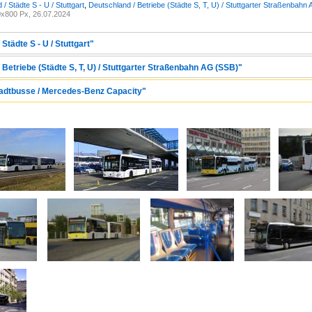
/ Städte S - U / Stuttgart
,
Deutschland / Betriebe (Städte S, T, U) / Stuttgarter Straßenbahn
x800 Px, 26.07.2024
Städte S - U / Stuttgart"
 Betriebe (Städte S, T, U) / Stuttgarter Straßenbahn AG (SSB)"
Stadtbusse / Mercedes-Benz Capacity"