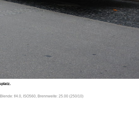
platz.
Blende: f/4.0, ISO560, Brennweite: 25.00 (250/10)