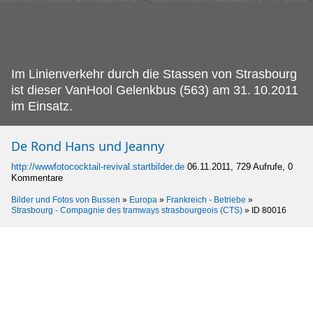
Im Linienverkehr durch die Stassen von Strasbourg
ist dieser VanHool Gelenkbus (563) am 31.
10.2011
im Einsatz.
De Rond Hans und Jeanny
http://wwwfotococktail-revival.startbilder.de
06.11.2011, 729 Aufrufe, 0
Kommentare
Bilder und Fotos von Bussen
»
Europa
»
Frankreich - Betriebe
»
Strasbourg - Compagnie des tramways strasbourgeois (CTS)
»
ID 80016