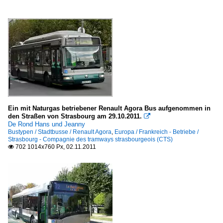
Ein mit Naturgas betriebener Renault Agora Bus aufgenommen in
den Straßen von Strasbourg am 29.10.2011.

De Rond Hans und Jeanny
Bustypen / Stadtbusse / Renault Agora
,
Europa / Frankreich - Betriebe /
Strasbourg - Compagnie des tramways strasbourgeois (CTS)
702 1014x760 Px, 02.11.2011
