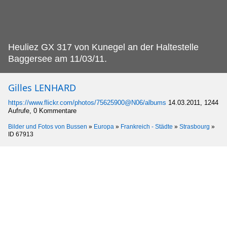
Heuliez GX 317 von Kunegel an der Haltestelle
Baggersee am 11/03/11.
Gilles LENHARD
https://www.flickr.com/photos/75625900@N06/albums
14.03.2011, 1244
Aufrufe, 0 Kommentare
Bilder und Fotos von Bussen
»
Europa
»
Frankreich - Städte
»
Strasbourg
»
ID 67913