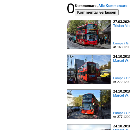
0
Kommentare,
Alle Kommentare
Kommentar verfassen
27.03.202
Tristan Ma
Europa / Gr
163
1200

24.10.201
Marcel W.
Europa / Gr
272
1200

24.10.201
Marcel W.
Europa / Gr
277
1200

24.10.2018