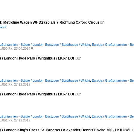
4: Metroline Wagen WHD2720 als 7 Richtung Oxford Circus

tyus
oßbritannien - Städte / London
,
Bustypen / Stadtbusse / Wright
,
Europa / Großbritannien - Be
x800 Px, 23.04.2024

8 / London Hyde Park / Wrightbus / LK67 EOH.

oßbritannien - Städte / London
,
Bustypen / Stadtbusse / Wright
,
Europa / Großbritannien - Be
x801 Px, 27.12.2019
8 / London Hyde Park / Wrightbus / LK67 EOH.

oßbritannien - Städte / London
,
Bustypen / Stadtbusse / Wright
,
Europa / Großbritannien - Be
x801 Px, 27.12.2019
 / London King's Cross St. Pancras / Alexander Dennis Enviro 300 / LKII CWL.