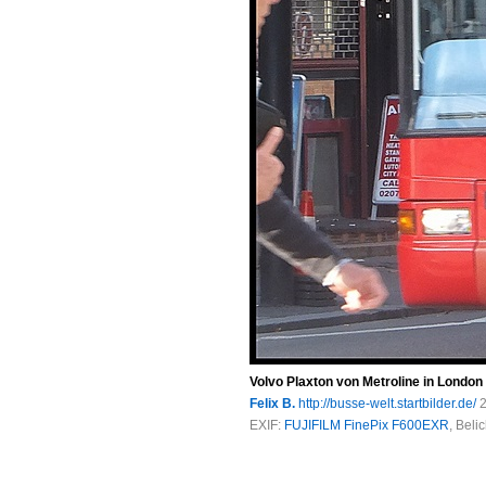
Volvo Plaxton von Metroline in Londo
Felix B.
http://busse-welt.startbilder.de/
2
EXIF:
FUJIFILM FinePix F600EXR
, Beli