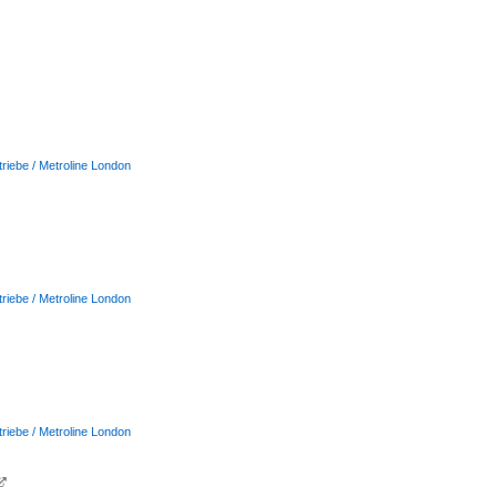
triebe / Metroline London
triebe / Metroline London
triebe / Metroline London
