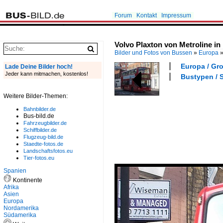
Forum
Kontakt
Impressum
Volvo Plaxton von Metroline i
Bilder und Fotos von Bussen
»
Europa
Europa / Gro
Lade Deine Bilder hoch!
Jeder kann mitmachen, kostenlos!
Bustypen / S
Weitere Bilder-Themen:
Bahnbilder.de
Bus-bild.de
Fahrzeugbilder.de
Schiffbilder.de
Flugzeug-bild.de
Staedte-fotos.de
Landschaftsfotos.eu
Tier-fotos.eu
Spanien
Kontinente
Afrika
Asien
Europa
Nordamerika
Südamerika