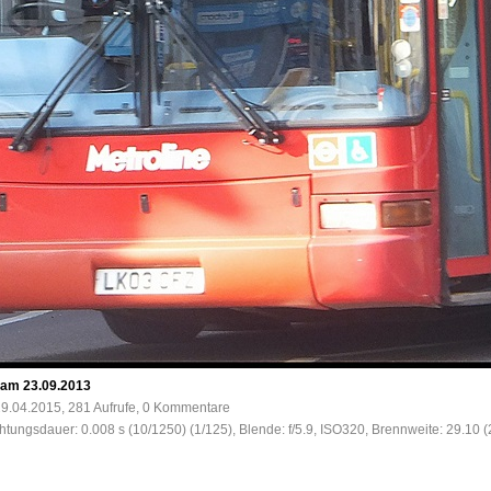
n am 23.09.2013
9.04.2015, 281 Aufrufe, 0 Kommentare
chtungsdauer: 0.008 s (10/1250) (1/125), Blende: f/5.9, ISO320, Brennweite: 29.10 