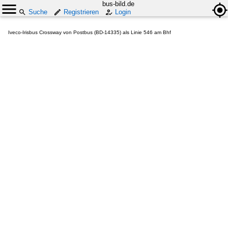
bus-bild.de
Suche
Registrieren
Login
Iveco-Irisbus Crossway von Postbus (BD-14335) als Linie 546 am Bhf