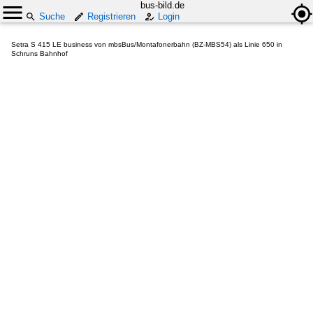
bus-bild.de
Suche
Registrieren
Login
Setra S 415 LE business von mbsBus/Montafonerbahn (BZ-MBS54) als Linie 650 in
Schruns Bahnhof