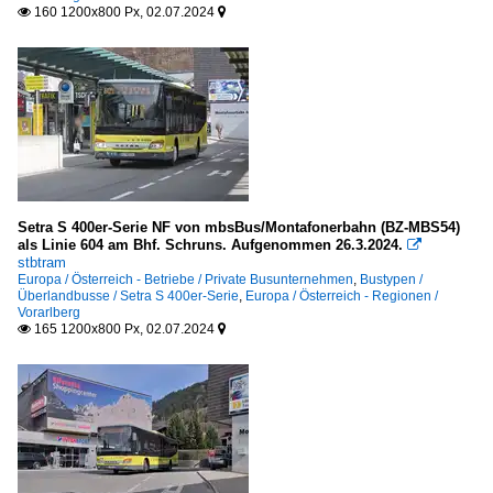
160 1200x800 Px, 02.07.2024


Setra S 400er-Serie NF von mbsBus/Montafonerbahn (BZ-MBS54)
als Linie 604 am Bhf. Schruns. Aufgenommen 26.3.2024.

stbtram
Europa / Österreich - Betriebe / Private Busunternehmen
,
Bustypen /
Überlandbusse / Setra S 400er-Serie
,
Europa / Österreich - Regionen /
Vorarlberg
165 1200x800 Px, 02.07.2024

