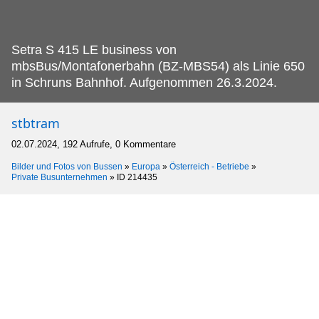
Setra S 415 LE business von
mbsBus/Montafonerbahn (BZ-MBS54) als Linie 650
in Schruns Bahnhof.
Aufgenommen 26.3.2024.
stbtram
02.07.2024, 192 Aufrufe, 0 Kommentare
Bilder und Fotos von Bussen
»
Europa
»
Österreich - Betriebe
»
Private Busunternehmen
»
ID 214435