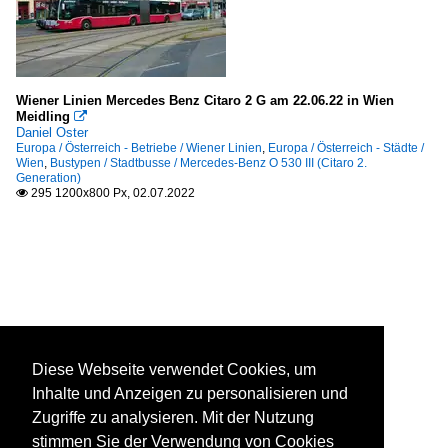
Wiener Linien Mercedes Benz Citaro 2 G am 22.06.22 in Wien
Meidling

Daniel Oster
Europa / Österreich - Betriebe / Wiener Linien
,
Europa / Österreich - Städte /
Wien
,
Bustypen / Stadtbusse / Mercedes-Benz O 530 III (Citaro 2.
Generation)
295 1200x800 Px, 02.07.2022

Diese Webseite verwendet Cookies, um
Inhalte und Anzeigen zu personalisieren und
Zugriffe zu analysieren. Mit der Nutzung
stimmen Sie der Verwendung von Cookies