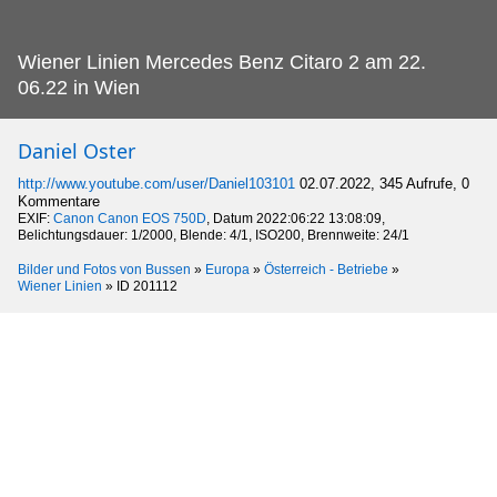
Wiener Linien Mercedes Benz Citaro 2 am 22.
06.22 in Wien
Daniel Oster
http://www.youtube.com/user/Daniel103101
02.07.2022, 345 Aufrufe, 0
Kommentare
EXIF:
Canon Canon EOS 750D
, Datum 2022:06:22 13:08:09,
Belichtungsdauer: 1/2000, Blende: 4/1, ISO200, Brennweite: 24/1
Bilder und Fotos von Bussen
»
Europa
»
Österreich - Betriebe
»
Wiener Linien
»
ID 201112