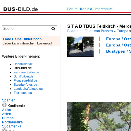
Forum
Kontakt
Impressum
S T A D TBUS Feldkirch - Merc
Bilder und Fotos von Bussen
»
Europa
Europa / Öst
Lade Deine Bilder hoch!
Jeder kann mitmachen, kostenlos!
Europa / Öst
Bustypen / S
Weitere Bilder-Themen:
Bahnbilder.de
Bus-bild.de
Fahrzeugbilder.de
Schiffbilder.de
Flugzeug-bild.de
Staedte-fotos.de
Landschaftsfotos.eu
Tier-fotos.eu
Spanien
Kontinente
Afrika
Asien
Europa
Nordamerika
Südamerika