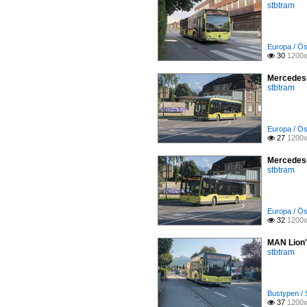
stbtram
Europa / Ös
30
1200x

Mercedes-
stbtram
Europa / Ös
27
1200x

Mercedes-
stbtram
Europa / Ös
32
1200x

MAN Lion'
stbtram
Bustypen / 
37
1200x
