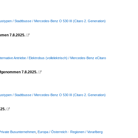
ustypen / Stadtbusse / Mercedes-Benz O 530 III (Citaro 2. Generation)
mmen 7.8.2025.

lternative Antriebe / Elektrobus (vollelektrisch) / Mercedes-Benz eCitaro
Aufgenommen 7.8.2025.

ustypen / Stadtbusse / Mercedes-Benz O 530 III (Citaro 2. Generation)
025.

/ Private Busunternehmen
,
Europa / Österreich - Regionen / Vorarlberg