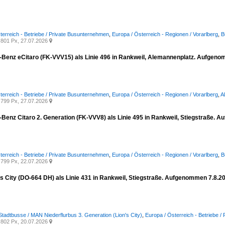
terreich - Betriebe / Private Busunternehmen
,
Europa / Österreich - Regionen / Vorarlberg
,
B
801 Px, 27.07.2026

Benz eCitaro (FK-VVV15) als Linie 496 in Rankweil, Alemannenplatz. Aufgeno
terreich - Betriebe / Private Busunternehmen
,
Europa / Österreich - Regionen / Vorarlberg
,
A
799 Px, 27.07.2026

Benz Citaro 2. Generation (FK-VVV8) als Linie 495 in Rankweil, Stiegstraße. 
terreich - Betriebe / Private Busunternehmen
,
Europa / Österreich - Regionen / Vorarlberg
,
B
799 Px, 22.07.2026

s City (DO-664 DH) als Linie 431 in Rankweil, Stiegstraße. Aufgenommen 7.8.2
Stadtbusse / MAN Niederflurbus 3. Generation (Lion's City)
,
Europa / Österreich - Betriebe 
802 Px, 20.07.2026
