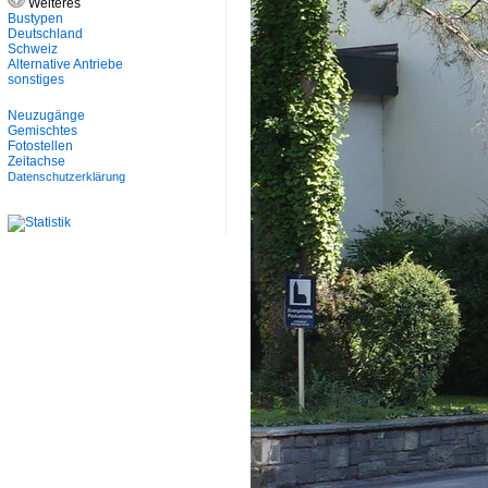
Weiteres
Bustypen
Deutschland
Schweiz
Alternative Antriebe
sonstiges
Neuzugänge
Gemischtes
Fotostellen
Zeitachse
Datenschutzerklärung