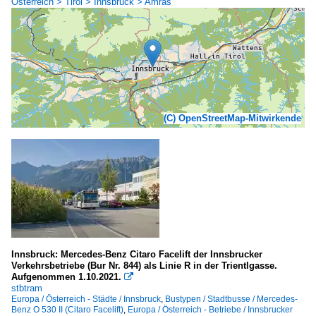
Österreich > Tirol > Innsbruck > Amras
(C) OpenStreetMap-Mitwirkende
Innsbruck: Mercedes-Benz Citaro Facelift der Innsbrucker
Verkehrsbetriebe (Bur Nr. 844) als Linie R in der Trientlgasse.
Aufgenommen 1.10.2021.

stbtram
Europa / Österreich - Städte / Innsbruck
,
Bustypen / Stadtbusse / Mercedes-
Benz O 530 II (Citaro Facelift)
,
Europa / Österreich - Betriebe / Innsbrucker