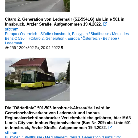
Citaro 2. Generation von Ledermair (SZ-594LG) als Linie 501 in
Innsbruck, Arzler Straße. Aufgenommen 19.4.2022.

stbtram
Europa / Österreich - Städte / Innsbruck
,
Bustypen / Stadtbusse / Mercedes-
Benz O 530 III (Citaro 2. Generation)
,
Europa / Österreich - Betriebe /
Ledermair
255 1200x802 Px, 20.04.2022


Die "Dörferlinie" 501-503 Innsbruck-Absam/Hall wird im
Gemeinschaftsverkehr von Ledermair und Innbus
Regionalverkehr/Innsbrucker Verkehrsbetriebe gefahren, hier MAN
Lion's City von Innbus Regionalverkehr (Bus Nr. 209) als Linie 501
in Innsbruck, Arzler Straße. Aufgenommen 19.4.2022.

stbtram
Bustypen / Stadtbusse / MAN Niederflurbus 3. Generation (Lion's City)
,