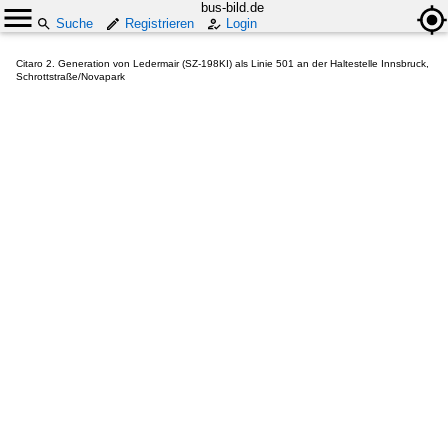
bus-bild.de
Suche
Registrieren
Login
Citaro 2. Generation von Ledermair (SZ-198KI) als Linie 501 an der Haltestelle Innsbruck,
Schrottstraße/Novapark