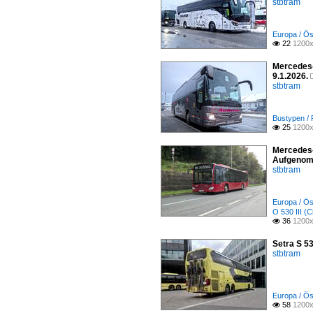
stbtram
Europa / Ös
22
1200x

Mercedes-
9.1.2026.
stbtram
Bustypen /
25
1200x

Mercedes-
Aufgenom
stbtram
Europa / Ös
O 530 III (C
36
1200x

Setra S 5
stbtram
Europa / Ös
58
1200x
