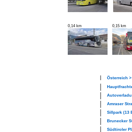
0,14 km
0,15 km
Österreich >
Hauptfracht
Autoverladun
Amraser Stra
Sillpark (13 
Brunecker St
Südtiroler Pl