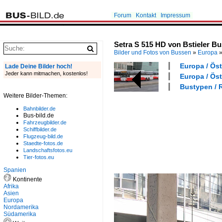
Forum
Kontakt
Impressum
Setra S 515 HD von Bstieler B
Bilder und Fotos von Bussen
»
Europa
Europa / Öst
Lade Deine Bilder hoch!
Jeder kann mitmachen, kostenlos!
Europa / Öst
Bustypen / R
Weitere Bilder-Themen:
Bahnbilder.de
Bus-bild.de
Fahrzeugbilder.de
Schiffbilder.de
Flugzeug-bild.de
Staedte-fotos.de
Landschaftsfotos.eu
Tier-fotos.eu
Spanien
Kontinente
Afrika
Asien
Europa
Nordamerika
Südamerika