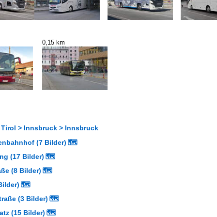
0,15 km
 Tirol > Innsbruck > Innsbruck
enbahnhof (7 Bilder)
🗺
g (17 Bilder)
🗺
ße (8 Bilder)
🗺
Bilder)
🗺
raße (3 Bilder)
🗺
atz (15 Bilder)
🗺