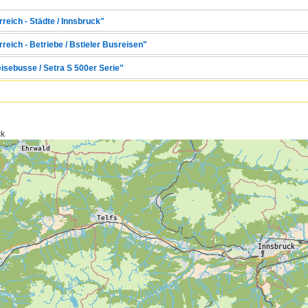
reich - Städte / Innsbruck"
reich - Betriebe / Bstieler Busreisen"
eisebusse / Setra S 500er Serie"
ck