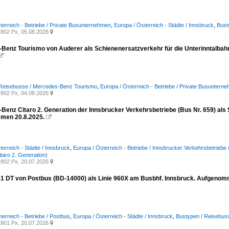
terreich - Betriebe / Private Busunternehmen
,
Europa / Österreich - Städte / Innsbruck
,
Bust
802 Px, 05.08.2026

Benz Tourismo von Auderer als Schienenersatzverkehr für die Unterinntalbah

 Reisebusse / Mercedes-Benz Tourismo
,
Europa / Österreich - Betriebe / Private Busuntern
802 Px, 04.08.2026

Benz Citaro 2. Generation der Innsbrucker Verkehrsbetriebe (Bus Nr. 659) als
men 20.8.2025.

terreich - Städte / Innsbruck
,
Europa / Österreich - Betriebe / Innsbrucker Verkehrsbetrieb
itaro 2. Generation)
802 Px, 20.07.2026

31 DT von Postbus (BD-14000) als Linie 960X am Busbhf. Innsbruck. Aufgenom
terreich - Betriebe / Postbus
,
Europa / Österreich - Städte / Innsbruck
,
Bustypen / Reisebuss
801 Px, 20.07.2026
