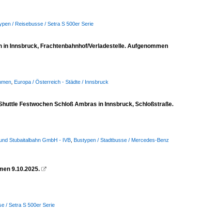
ypen / Reisebusse / Setra S 500er Serie
n in Innsbruck, Frachtenbahnhof/Verladestelle. Aufgenommen
ehmen
,
Europa / Österreich - Städte / Innsbruck
 Shuttle Festwochen Schloß Ambras in Innsbruck, Schloßstraße.
e und Stubaitalbahn GmbH - IVB
,
Bustypen / Stadtbusse / Mercedes-Benz
men 9.10.2025.

e / Setra S 500er Serie