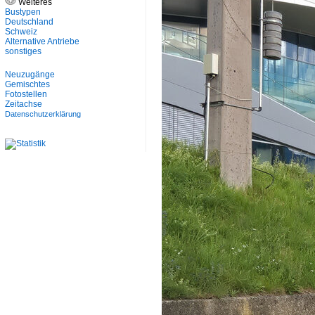
Weiteres
Bustypen
Deutschland
Schweiz
Alternative Antriebe
sonstiges
Neuzugänge
Gemischtes
Fotostellen
Zeitachse
Datenschutzerklärung