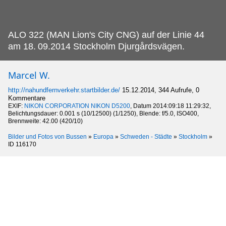
ALO 322 (MAN Lion's City CNG) auf der Linie 44
am 18.
09.2014 Stockholm Djurgårdsvägen.
Marcel W.
http://nahundfernverkehr.startbilder.de/
15.12.2014, 344 Aufrufe, 0
Kommentare
EXIF:
NIKON CORPORATION NIKON D5200
, Datum 2014:09:18 11:29:32,
Belichtungsdauer: 0.001 s (10/12500) (1/1250), Blende: f/5.0, ISO400,
Brennweite: 42.00 (420/10)
Bilder und Fotos von Bussen
»
Europa
»
Schweden - Städte
»
Stockholm
»
ID 116170