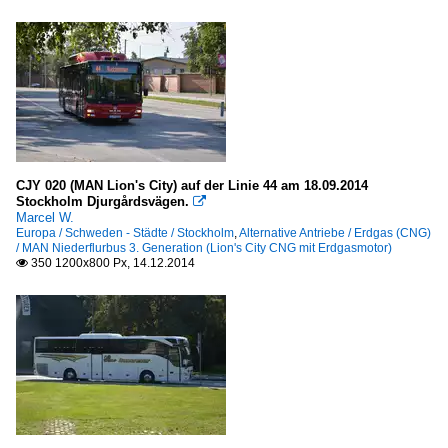
CJY 020 (MAN Lion's City) auf der Linie 44 am 18.09.2014
Stockholm Djurgårdsvägen.

Marcel W.
Europa / Schweden - Städte / Stockholm
,
Alternative Antriebe / Erdgas (CNG)
/ MAN Niederflurbus 3. Generation (Lion's City CNG mit Erdgasmotor)
350 1200x800 Px, 14.12.2014
