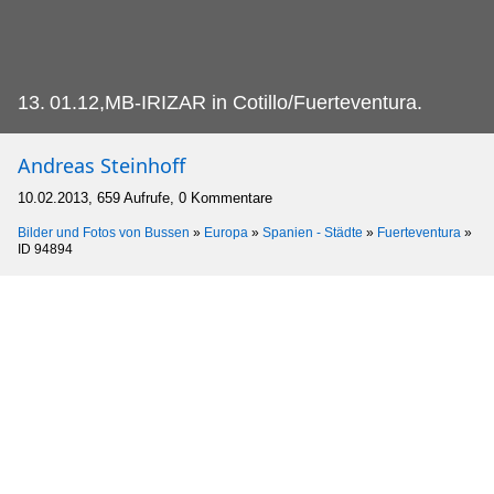
13.
01.12,MB-IRIZAR in Cotillo/Fuerteventura.
Andreas Steinhoff
10.02.2013, 659 Aufrufe, 0 Kommentare
Bilder und Fotos von Bussen
»
Europa
»
Spanien - Städte
»
Fuerteventura
»
ID 94894