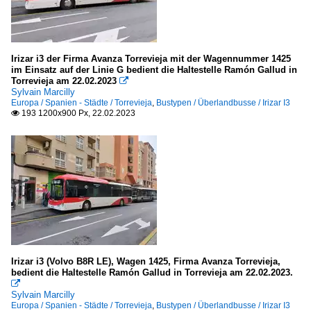
Irizar i3 der Firma Avanza Torrevieja mit der Wagennummer 1425
im Einsatz auf der Linie G bedient die Haltestelle Ramón Gallud in
Torrevieja am 22.02.2023

Sylvain Marcilly
Europa / Spanien - Städte / Torrevieja
,
Bustypen / Überlandbusse / Irizar I3
193 1200x900 Px, 22.02.2023

Irizar i3 (Volvo B8R LE), Wagen 1425, Firma Avanza Torrevieja,
bedient die Haltestelle Ramón Gallud in Torrevieja am 22.02.2023.

Sylvain Marcilly
Europa / Spanien - Städte / Torrevieja
,
Bustypen / Überlandbusse / Irizar I3