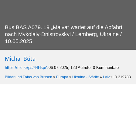
Bus BAS A079.
19 „Malva“ wartet auf die Abfahrt
nach Mykolaiv-Dnistrovskyi / Lemberg, Ukraine /
10.05.2025
Michal Búta
https://flic.kr/ps/44HspA
06.07.2025, 123 Aufrufe, 0 Kommentare
Bilder und Fotos von Bussen
»
Europa
»
Ukraine - Städte
»
Lviv
»
ID 219783