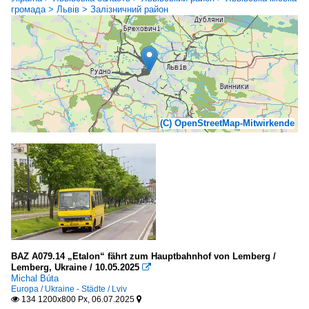
громада > Львів > Залізничний район
(C) OpenStreetMap-Mitwirkende
BAZ A079.14 „Etalon“ fährt zum Hauptbahnhof von Lemberg /
Lemberg, Ukraine / 10.05.2025

Michal Búta
Europa / Ukraine - Städte / Lviv
134 1200x800 Px, 06.07.2025

