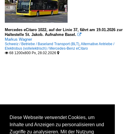
Mercedes eCitaro 1022, auf der Linie 37, fährt am 19.01.2026 zur
Haltestelle St. Jakob. Aufnahme Basel.

Markus Wagner
Schweiz / Betriebe / Baseland Transport (BLT)
,
Alternative Antriebe /
Elektrobus (vollelektrisch) / Mercedes-Benz eCitaro
68 1200x800 Px, 28.02.2026


Diese Webseite verwendet Cookies, um
Inhalte und Anzeigen zu personalisieren und
Zugriffe zu analysieren. Mit der Nutzung