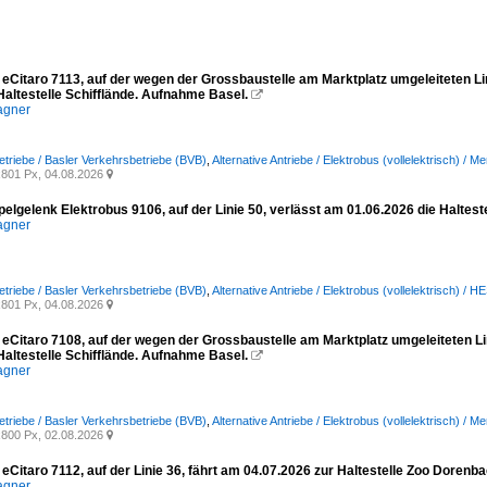
eCitaro 7113, auf der wegen der Grossbaustelle am Marktplatz umgeleiteten Lin
Haltestelle Schifflände. Aufnahme Basel.

agner
etriebe / Basler Verkehrsbetriebe (BVB)
,
Alternative Antriebe / Elektrobus (vollelektrisch) / 
801 Px, 04.08.2026

elgelenk Elektrobus 9106, auf der Linie 50, verlässt am 01.06.2026 die Haltes
agner
etriebe / Basler Verkehrsbetriebe (BVB)
,
Alternative Antriebe / Elektrobus (vollelektrisch) 
801 Px, 04.08.2026

eCitaro 7108, auf der wegen der Grossbaustelle am Marktplatz umgeleiteten Lin
Haltestelle Schifflände. Aufnahme Basel.

agner
etriebe / Basler Verkehrsbetriebe (BVB)
,
Alternative Antriebe / Elektrobus (vollelektrisch) / 
800 Px, 02.08.2026

eCitaro 7112, auf der Linie 36, fährt am 04.07.2026 zur Haltestelle Zoo Doren
agner