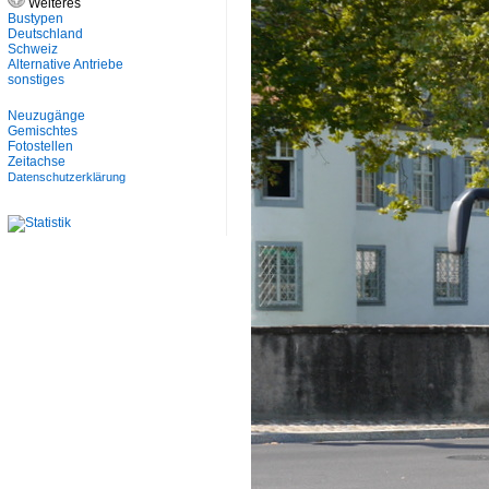
Weiteres
Bustypen
Deutschland
Schweiz
Alternative Antriebe
sonstiges
Neuzugänge
Gemischtes
Fotostellen
Zeitachse
Datenschutzerklärung