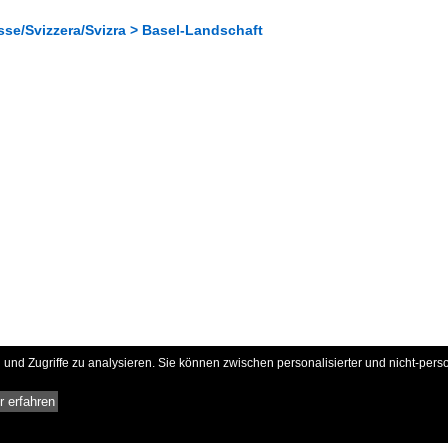
sse/Svizzera/Svizra > Basel-Landschaft
und Zugriffe zu analysieren. Sie können zwischen personalisierter und nicht-pers
 erfahren