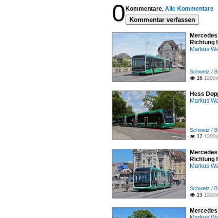
0
Kommentare,
Alle Kommentare
Kommentar verfassen
Mercedes 
Richtung 
Markus W
Schweiz / B
16
1200x

Hess Dopp
Markus W
Schweiz / B
12
1200x

Mercedes 
Richtung 
Markus W
Schweiz / B
13
1200x

Mercedes 
Markus W