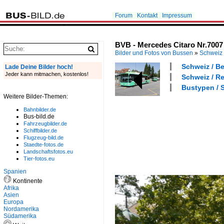
Forum
Kontakt
Impressum
BVB - Mercedes Citaro Nr.7007
Bilder und Fotos von Bussen
»
Schweiz
Schweiz / Be
Lade Deine Bilder hoch!
Jeder kann mitmachen, kostenlos!
Schweiz / Re
Bustypen / S
Weitere Bilder-Themen:
Bahnbilder.de
Bus-bild.de
Fahrzeugbilder.de
Schiffbilder.de
Flugzeug-bild.de
Staedte-fotos.de
Landschaftsfotos.eu
Tier-fotos.eu
Spanien
Kontinente
Afrika
Asien
Europa
Nordamerika
Südamerika