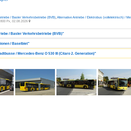
etriebe / Basler Verkehrsbetriebe (BVB)
,
Alternative Antriebe / Elektrobus (vollelektrisch) / 
800 Px, 02.08.2026

riebe / Basler Verkehrsbetriebe (BVB)"
ionen / Baselbiet"
adtbusse / Mercedes-Benz O 530 III (Citaro 2. Generation)"