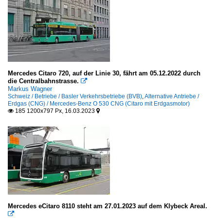
Mercedes Citaro 720, auf der Linie 30, fährt am 05.12.2022 durch
die Centralbahnstrasse.

Markus Wagner
Schweiz / Betriebe / Basler Verkehrsbetriebe (BVB)
,
Alternative Antriebe /
Erdgas (CNG) / Mercedes-Benz O 530 CNG (Citaro mit Erdgasmotor)
185 1200x797 Px, 16.03.2023


Mercedes eCitaro 8110 steht am 27.01.2023 auf dem Klybeck Areal.
