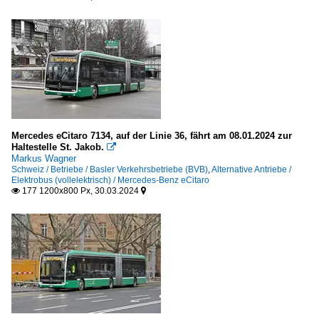
Mercedes eCitaro 7134, auf der Linie 36, fährt am 08.01.2024 zur
Haltestelle St. Jakob.

Markus Wagner
Schweiz / Betriebe / Basler Verkehrsbetriebe (BVB)
,
Alternative Antriebe /
Elektrobus (vollelektrisch) / Mercedes-Benz eCitaro
177 1200x800 Px, 30.03.2024

