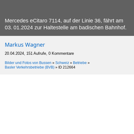
Mercedes eCitaro 7114, auf der Linie 36, fährt am
03.
01.2024 zur Haltestelle am badischen Bahnhof.
Markus Wagner
20.04.2024, 151 Aufrufe, 0 Kommentare
Bilder und Fotos von Bussen
»
Schweiz
»
Betriebe
»
Basler Verkehrsbetriebe (BVB)
»
ID 212664