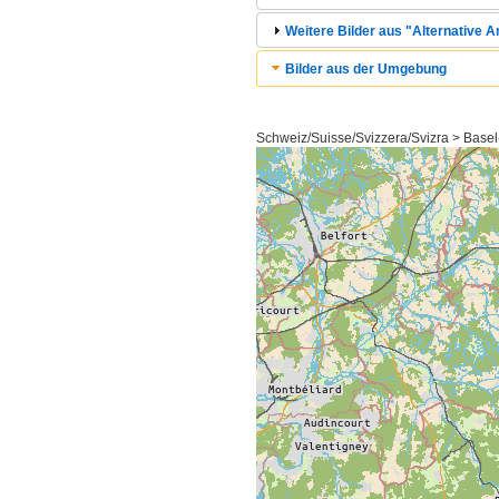
Weitere Bilder aus "Alternative An
Bilder aus der Umgebung
Schweiz/Suisse/Svizzera/Svizra > Basel