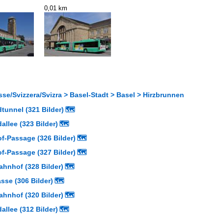
0,01 km
se/Svizzera/Svizra > Basel-Stadt > Basel > Hirzbrunnen
tunnel (321 Bilder)
🗺
llee (323 Bilder)
🗺
f-Passage (326 Bilder)
🗺
f-Passage (327 Bilder)
🗺
ahnhof (328 Bilder)
🗺
sse (306 Bilder)
🗺
ahnhof (320 Bilder)
🗺
llee (312 Bilder)
🗺