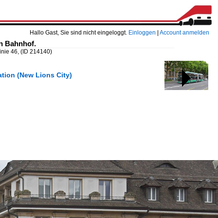
Hallo Gast, Sie sind nicht eingeloggt.
Einloggen
|
Account anmelden
en Bahnhof.
inie 46,
(ID 214140)
ation (New Lions City)