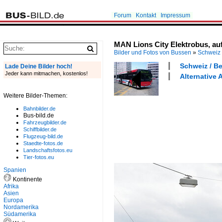
Forum
Kontakt
Impressum
MAN Lions City Elektrobus, auf
Bilder und Fotos von Bussen
»
Schweiz
Schweiz / Be
Lade Deine Bilder hoch!
Jeder kann mitmachen, kostenlos!
Alternative 
Weitere Bilder-Themen:
Bahnbilder.de
Bus-bild.de
Fahrzeugbilder.de
Schiffbilder.de
Flugzeug-bild.de
Staedte-fotos.de
Landschaftsfotos.eu
Tier-fotos.eu
Spanien
Kontinente
Afrika
Asien
Europa
Nordamerika
Südamerika