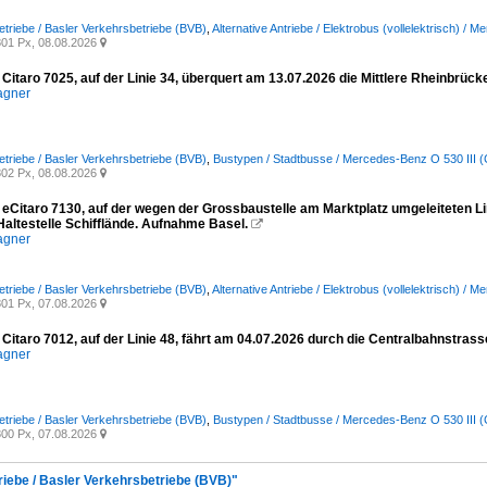
etriebe / Basler Verkehrsbetriebe (BVB)
,
Alternative Antriebe / Elektrobus (vollelektrisch) / 
01 Px, 08.08.2026

Citaro 7025, auf der Linie 34, überquert am 13.07.2026 die Mittlere Rheinbrüc
agner
etriebe / Basler Verkehrsbetriebe (BVB)
,
Bustypen / Stadtbusse / Mercedes-Benz O 530 III (C
02 Px, 08.08.2026

eCitaro 7130, auf der wegen der Grossbaustelle am Marktplatz umgeleiteten Lin
Haltestelle Schifflände. Aufnahme Basel.

agner
etriebe / Basler Verkehrsbetriebe (BVB)
,
Alternative Antriebe / Elektrobus (vollelektrisch) / 
01 Px, 07.08.2026

Citaro 7012, auf der Linie 48, fährt am 04.07.2026 durch die Centralbahnstras
agner
etriebe / Basler Verkehrsbetriebe (BVB)
,
Bustypen / Stadtbusse / Mercedes-Benz O 530 III (C
00 Px, 07.08.2026

riebe / Basler Verkehrsbetriebe (BVB)"