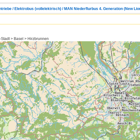
triebe / Elektrobus (vollelektrisch) / MAN Niederflurbus 4. Generation (New Lio
-Stadt > Basel > Hirzbrunnen