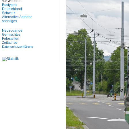
Weiteres
Bustypen
Deutschland
Schweiz
Alternative Antriebe
sonstiges
Neuzugänge
Gemischtes
Fotostellen
Zeitachse
Datenschutzerklärung