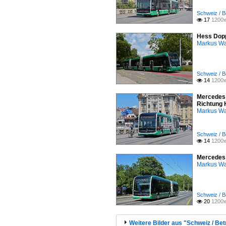
Schweiz / B
17
1200x

Hess Dopp
Markus W
Schweiz / B
14
1200x

Mercedes 
Richtung 
Markus W
Schweiz / B
14
1200x

Mercedes 
Markus W
Schweiz / B
20
1200x

Weitere Bilder aus "Schweiz / Bet