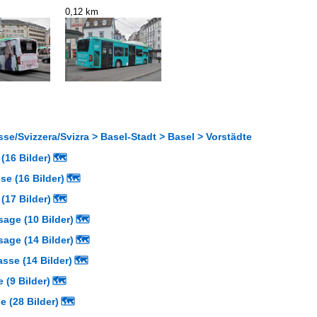
0,12 km
se/Svizzera/Svizra > Basel-Stadt > Basel > Vorstädte
(16 Bilder)
🗺
se (16 Bilder)
🗺
(17 Bilder)
🗺
age (10 Bilder)
🗺
age (14 Bilder)
🗺
sse (14 Bilder)
🗺
 (9 Bilder)
🗺
 (28 Bilder)
🗺