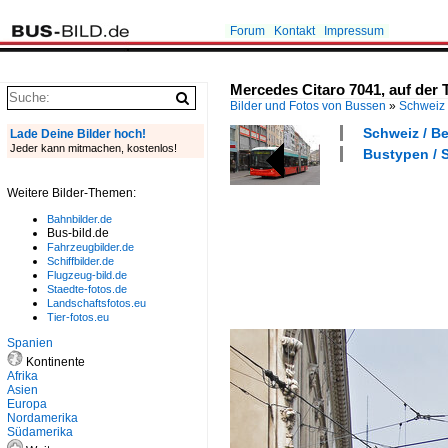
Forum
Kontakt
Impressum
Mercedes Citaro 7041, auf der 
Bilder und Fotos von Bussen
»
Schweiz
Schweiz / Be
Lade Deine Bilder hoch!
Jeder kann mitmachen, kostenlos!
Bustypen / S
Weitere Bilder-Themen:
Bahnbilder.de
Bus-bild.de
Fahrzeugbilder.de
Schiffbilder.de
Flugzeug-bild.de
Staedte-fotos.de
Landschaftsfotos.eu
Tier-fotos.eu
Spanien
Kontinente
Afrika
Asien
Europa
Nordamerika
Südamerika