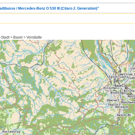
adtbusse / Mercedes-Benz O 530 III (Citaro 2. Generation)"
Stadt > Basel > Vorstädte