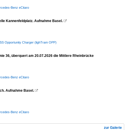
Mercedes-Benz eCitaro
telle Kannenfeldplatz. Aufnahme Basel.

/ HESS Opportunity Charger (lighTram OPP)
ie 36, überquert am 20.07.2026 die Mittlere Rheinbrücke
Mercedes-Benz eCitaro
bach. Aufnahme Basel.

Mercedes-Benz eCitaro
zur Galerie