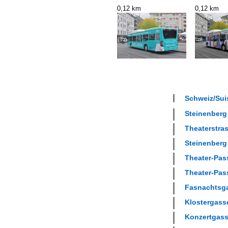
0,12 km
0,12 km
Schweiz/Suis
Steinenberg 
Theaterstras
Steinenberg 
Theater-Pass
Theater-Pass
Fasnachtsga
Klostergasse
Konzertgasse