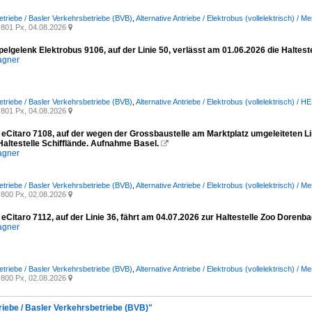
etriebe / Basler Verkehrsbetriebe (BVB)
,
Alternative Antriebe / Elektrobus (vollelektrisch) / 
801 Px, 04.08.2026

elgelenk Elektrobus 9106, auf der Linie 50, verlässt am 01.06.2026 die Haltes
agner
etriebe / Basler Verkehrsbetriebe (BVB)
,
Alternative Antriebe / Elektrobus (vollelektrisch) 
801 Px, 04.08.2026

eCitaro 7108, auf der wegen der Grossbaustelle am Marktplatz umgeleiteten Lin
Haltestelle Schifflände. Aufnahme Basel.

agner
etriebe / Basler Verkehrsbetriebe (BVB)
,
Alternative Antriebe / Elektrobus (vollelektrisch) / 
800 Px, 02.08.2026

eCitaro 7112, auf der Linie 36, fährt am 04.07.2026 zur Haltestelle Zoo Doren
agner
etriebe / Basler Verkehrsbetriebe (BVB)
,
Alternative Antriebe / Elektrobus (vollelektrisch) / 
800 Px, 02.08.2026

riebe / Basler Verkehrsbetriebe (BVB)"